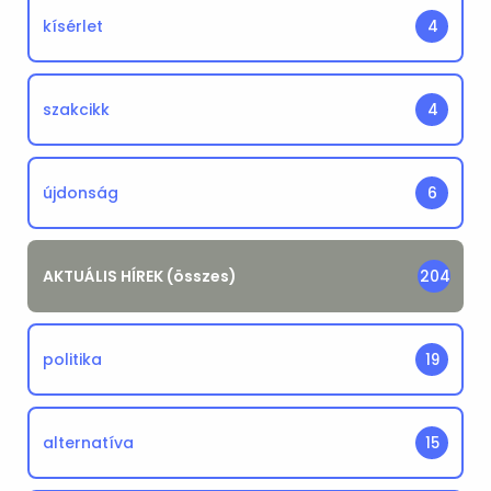
kísérlet
4
szakcikk
4
újdonság
6
AKTUÁLIS HÍREK (összes)
204
politika
19
alternatíva
15