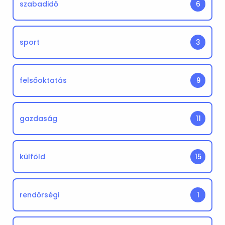
szabadidő
6
sport
3
felsőoktatás
9
gazdaság
11
külföld
15
rendőrségi
1