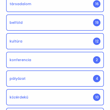
társadalom
16
belföld
19
kultúra
12
konferencia
2
pályázat
4
közérdekű
10