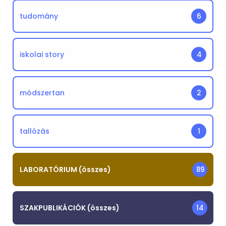
tudomány
6
iskolai story
4
módszertan
2
tallózás
1
LABORATÓRIUM (összes)
89
SZAKPUBLIKÁCIÓK (összes)
14