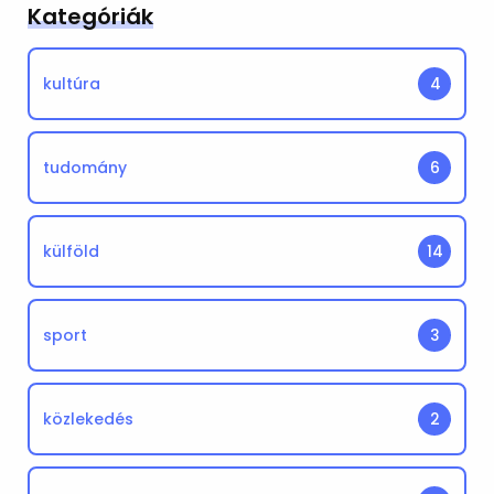
Kategóriák
kultúra
4
tudomány
6
külföld
14
sport
3
közlekedés
2