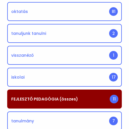
oktatás
81
tanuljunk tanulni
2
visszanéző
1
iskolai
17
FEJLESZTŐ PEDAGÓGIA (összes)
11
tanulmány
7