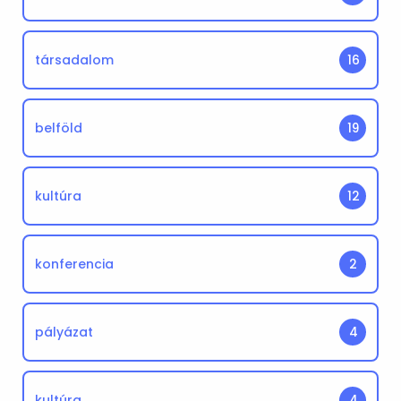
társadalom
16
belföld
19
kultúra
12
konferencia
2
pályázat
4
kultúra
4