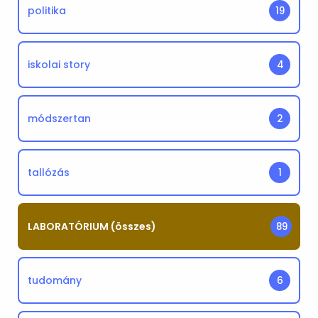
politika
19
iskolai story
4
módszertan
2
tallózás
1
LABORATÓRIUM (összes)
89
tudomány
6