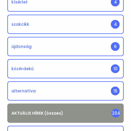
kísérlet
4
szakcikk
4
újdonság
6
közérdekű
10
alternatíva
15
AKTUÁLIS HÍREK (összes)
204