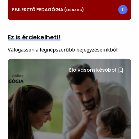
FEJLESZTŐ PEDAGÓGIA (összes)
11
Ez is érdekelheti!
Válogasson a legnépszerűbb bejegyzéseinkből!
Elolvasom később!