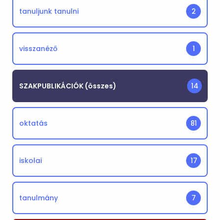
tanuljunk tanulni
2
visszanéző
1
SZAKPUBLIKÁCIÓK (összes)
14
oktatás
81
iskolai
17
tanulmány
7