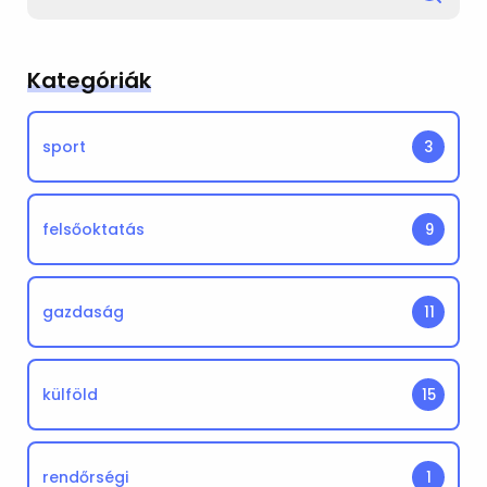
for
Kategóriák
sport
3
felsőoktatás
9
gazdaság
11
külföld
15
rendőrségi
1