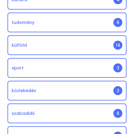
tudomány
6
külföld
14
sport
3
közlekedés
2
szabadidő
6