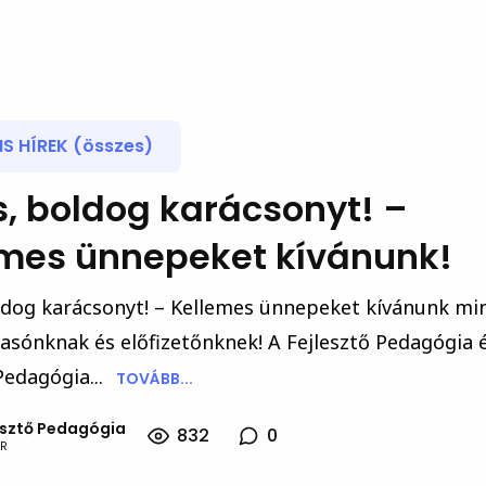
S HÍREK (összes)
, boldog karácsonyt! –
emes ünnepeket kívánunk!
ldog karácsonyt! – Kellemes ünnepeket kívánunk mi
asónknak és előfizetőnknek! A Fejlesztő Pedagógia 
Pedagógia...
TOVÁBB...
esztő Pedagógia
832
0
R