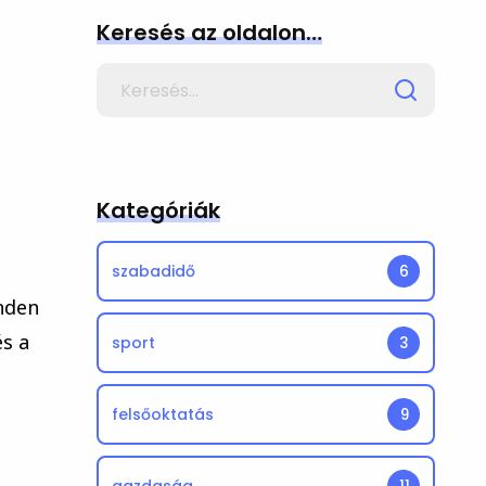
Keresés az oldalon…
Search
for
Kategóriák
szabadidő
6
nden
és a
sport
3
felsőoktatás
9