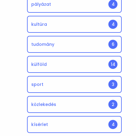
pályázat
4
kultúra
4
tudomány
6
külföld
14
sport
3
közlekedés
2
kísérlet
4