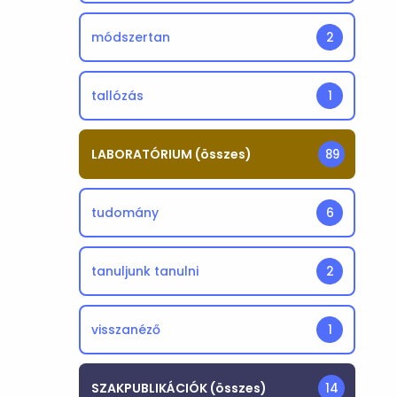
módszertan
2
tallózás
1
LABORATÓRIUM (összes)
89
tudomány
6
tanuljunk tanulni
2
visszanéző
1
SZAKPUBLIKÁCIÓK (összes)
14