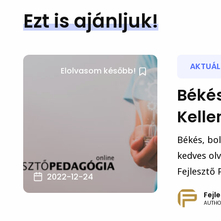
Ezt is ajánljuk!
AKTUÁLI
Elolvasom később!
Békés
Kell
Békés, bo
kedves olv
Fejlesztő 
2022-12-24
Fejl
AUTHO