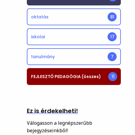
oktatás
81
iskolai
17
tanulmány
7
FEJLESZTŐ PEDAGÓGIA (összes)
11
Ez is érdekelheti!
Válogasson a legnépszerűbb
bejegyzéseinkből!