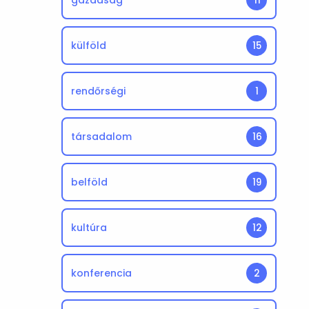
gazdaság
11
külföld
15
rendőrségi
1
társadalom
16
belföld
19
kultúra
12
konferencia
2