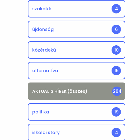
szakcikk
4
újdonság
6
közérdekű
10
alternatíva
15
AKTUÁLIS HÍREK (összes)
204
politika
19
iskolai story
4