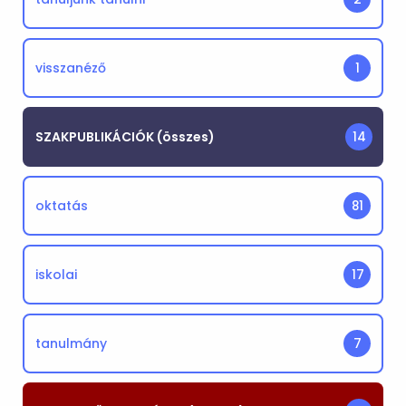
visszanéző
1
SZAKPUBLIKÁCIÓK (összes)
14
oktatás
81
iskolai
17
tanulmány
7