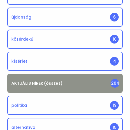
újdonság
6
közérdekű
10
kísérlet
4
AKTUÁLIS HÍREK (összes)
204
politika
19
alternatíva
15