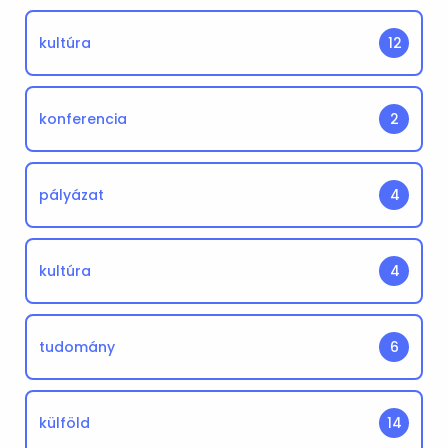
kultúra
12
konferencia
2
pályázat
4
kultúra
4
tudomány
6
külföld
14