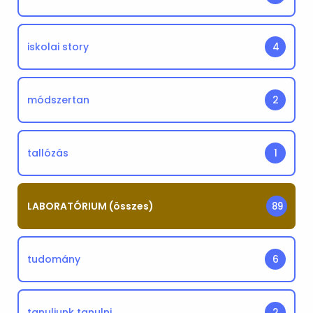
iskolai story
4
módszertan
2
tallózás
1
LABORATÓRIUM (összes)
89
tudomány
6
tanuljunk tanulni
2