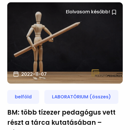
Elolvasom később!
2022-11-07
belföld
LABORATÓRIUM (összes)
BM: több tízezer pedagógus vett
részt a tárca kutatásában –