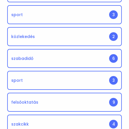
sport
3
közlekedés
2
szabadidő
6
sport
3
felsőoktatás
9
szakcikk
4