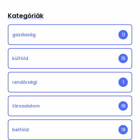
Kategóriák
gazdaság
11
külföld
15
rendőrségi
1
társadalom
16
belföld
19