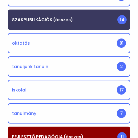
SZAKPUBLIKÁCIÓK (összes)
14
oktatás
81
tanuljunk tanulni
2
iskolai
17
tanulmány
7
FEJLESZTŐ PEDAGÓGIA (összes)
11