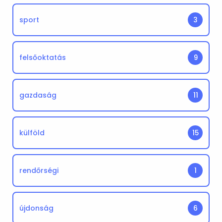
sport
3
felsőoktatás
9
gazdaság
11
külföld
15
rendőrségi
1
újdonság
6