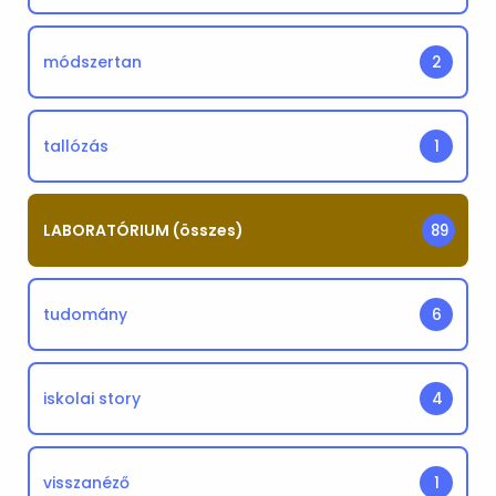
módszertan
2
tallózás
1
LABORATÓRIUM (összes)
89
tudomány
6
iskolai story
4
visszanéző
1