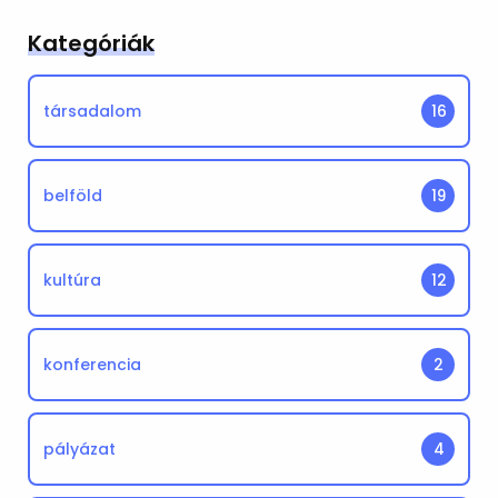
Kategóriák
társadalom
16
belföld
19
kultúra
12
konferencia
2
pályázat
4