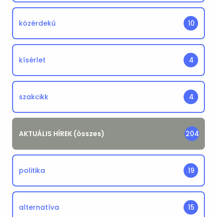
közérdekű
10
kísérlet
4
szakcikk
4
AKTUÁLIS HÍREK (összes)
204
politika
19
alternatíva
15