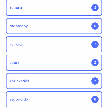
kultúra
4
tudomány
6
külföld
14
sport
3
közlekedés
2
szabadidő
6