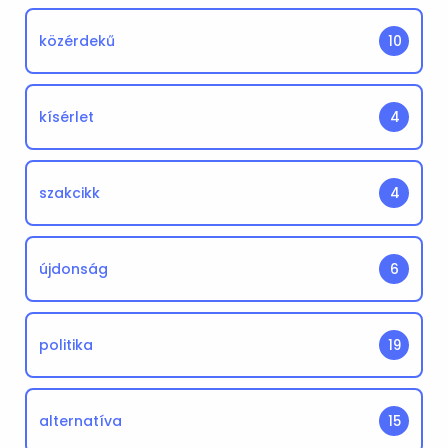
közérdekű
10
kísérlet
4
szakcikk
4
újdonság
6
politika
19
alternatíva
15