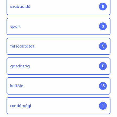
szabadidő
6
sport
3
felsőoktatás
9
gazdaság
11
külföld
15
rendőrségi
1