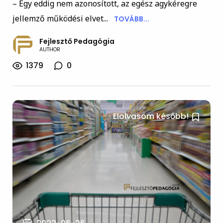
– Egy eddig nem azonosított, az egész agykéregre
jellemző működési elvet...
TOVÁBB...
Fejlesztő Pedagógia
AUTHOR
1379
0
Elolvasom később!