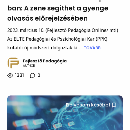
ban: A zene segíthet a gyenge
olvasás előrejelzésében
2023. március 10. (Fejlesztő Pedagógia Online/ mti)
Az ELTE Pedagógiai és Pszichológiai Kar (PPK)
kutatói új módszert dolgoztak ki...
TOVÁBB...
Fejlesztő Pedagógia
AUTHOR
1331
0
Elolvasom később!