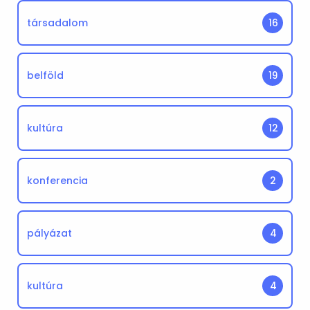
társadalom
16
belföld
19
kultúra
12
konferencia
2
pályázat
4
kultúra
4