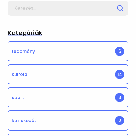
Search
for
Kategóriák
tudomány
6
külföld
14
sport
3
közlekedés
2