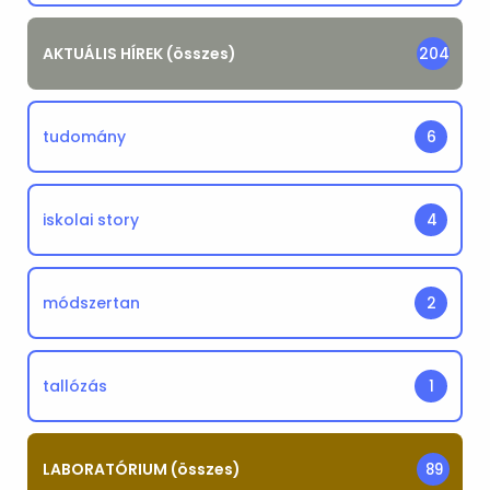
AKTUÁLIS HÍREK (összes)
204
tudomány
6
iskolai story
4
módszertan
2
tallózás
1
LABORATÓRIUM (összes)
89