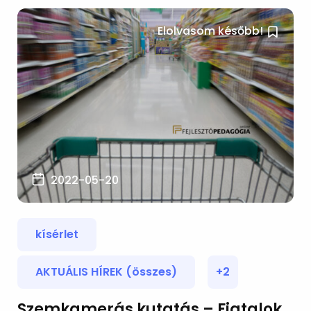
Elolvasom később!
2022-05-20
kísérlet
AKTUÁLIS HÍREK (összes)
+2
Szemkamerás kutatás – Fiatalok