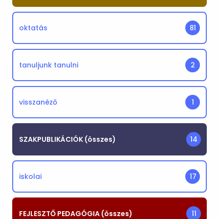
oktatás
81
tanuljunk tanulni
2
visszanéző
1
SZAKPUBLIKÁCIÓK (összes)
14
iskolai
17
FEJLESZTŐ PEDAGÓGIA (összes)
11