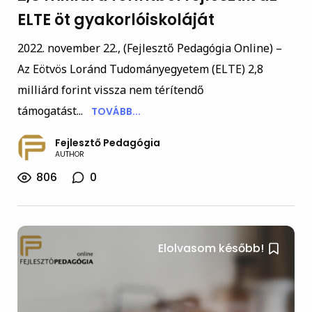
ELTE öt gyakorlóiskoláját
2022. november 22., (Fejlesztő Pedagógia Online) –
Az Eötvös Loránd Tudományegyetem (ELTE) 2,8
milliárd forint vissza nem térítendő
támogatást...
TOVÁBB...
Fejlesztő Pedagógia
AUTHOR
806
0
Elolvasom később!