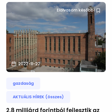
Elolvasom később!
2022-11-22
gazdaság
AKTUÁLIS HÍREK (összes)
2,8 milliárd forintból fejlesztik az