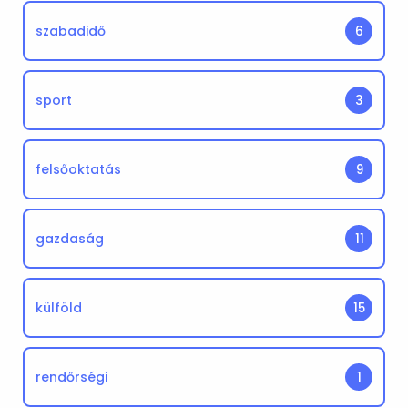
szabadidő
6
sport
3
felsőoktatás
9
gazdaság
11
külföld
15
rendőrségi
1