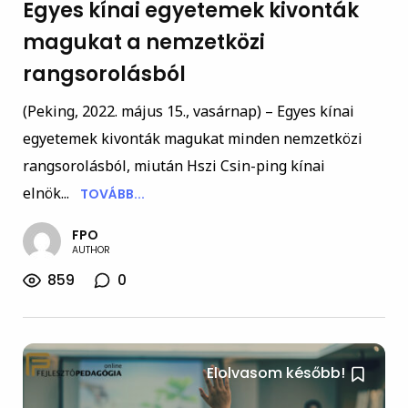
Egyes kínai egyetemek kivonták
magukat a nemzetközi
rangsorolásból
(Peking, 2022. május 15., vasárnap) – Egyes kínai
egyetemek kivonták magukat minden nemzetközi
rangsorolásból, miután Hszi Csin-ping kínai
elnök...
TOVÁBB...
FPO
AUTHOR
859
0
Elolvasom később!