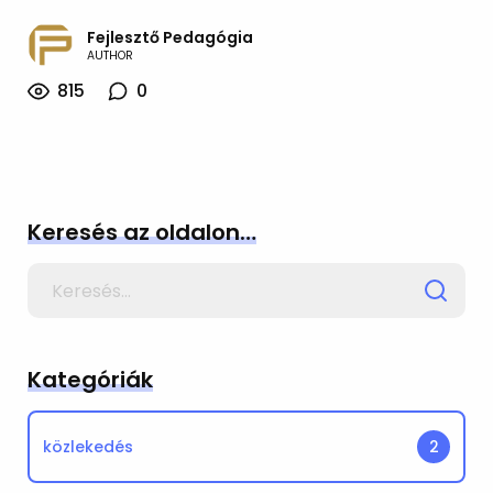
Fejlesztő Pedagógia
AUTHOR
815
0
Keresés az oldalon…
Search
for
Kategóriák
közlekedés
2