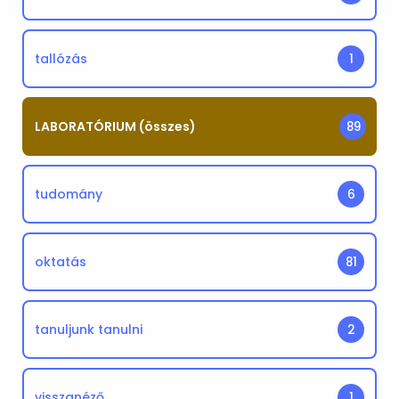
tallózás
1
LABORATÓRIUM (összes)
89
tudomány
6
oktatás
81
tanuljunk tanulni
2
visszanéző
1