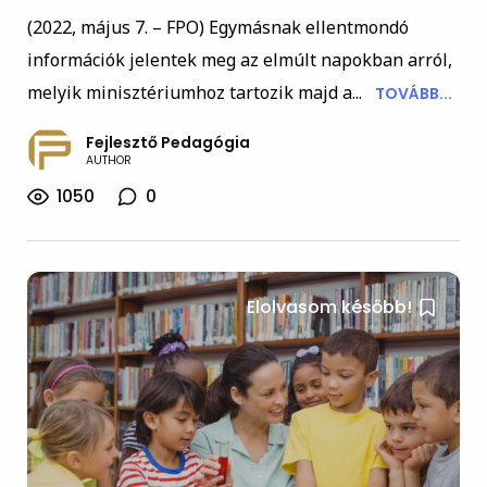
(2022, május 7. – FPO) Egymásnak ellentmondó
információk jelentek meg az elmúlt napokban arról,
melyik minisztériumhoz tartozik majd a...
TOVÁBB...
Fejlesztő Pedagógia
AUTHOR
1050
0
Elolvasom később!