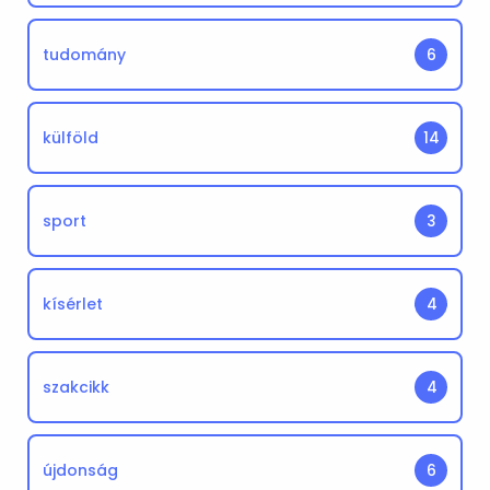
tudomány
6
külföld
14
sport
3
kísérlet
4
szakcikk
4
újdonság
6