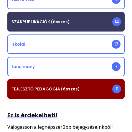
SZAKPUBLIKÁCIÓK (összes)
14
iskolai
17
tanulmány
7
FEJLESZTŐ PEDAGÓGIA (összes)
11
Ez is érdekelheti!
Válogasson a legnépszerűbb bejegyzéseinkből!