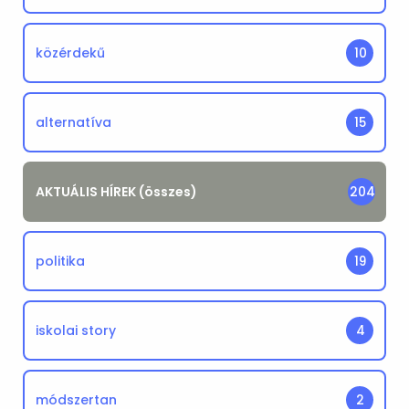
közérdekű
10
alternatíva
15
AKTUÁLIS HÍREK (összes)
204
politika
19
iskolai story
4
módszertan
2