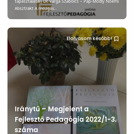
tapasztalatai) Dr. Varga Szabolcs – Pap-Módly Noémi
Absztrakt A mozgás...
Elolvasom később!
Iránytű – Megjelent a
Fejlesztő Pedagógia 2022/1-3.
száma