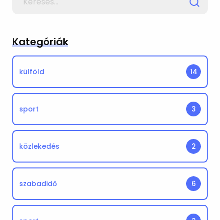
for
Kategóriák
külföld
14
sport
3
közlekedés
2
szabadidő
6