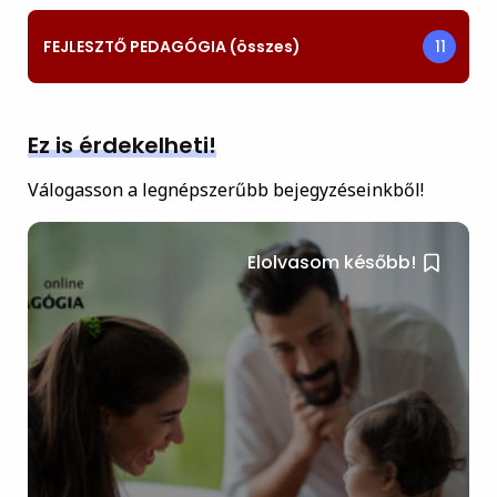
FEJLESZTŐ PEDAGÓGIA (összes)
11
Ez is érdekelheti!
Válogasson a legnépszerűbb bejegyzéseinkből!
Elolvasom később!