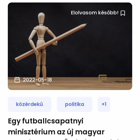
Elolvasom később!
2022-05-18
közérdekű
politika
+1
Egy futballcsapatnyi
minisztérium az új magyar