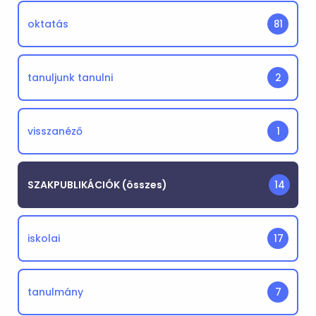
oktatás
81
tanuljunk tanulni
2
visszanéző
1
SZAKPUBLIKÁCIÓK (összes)
14
iskolai
17
tanulmány
7