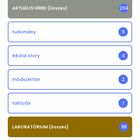
AKTUÁLIS HÍREK (összes)
204
tudomány
6
iskolai story
4
módszertan
2
tallózás
1
LABORATÓRIUM (összes)
89