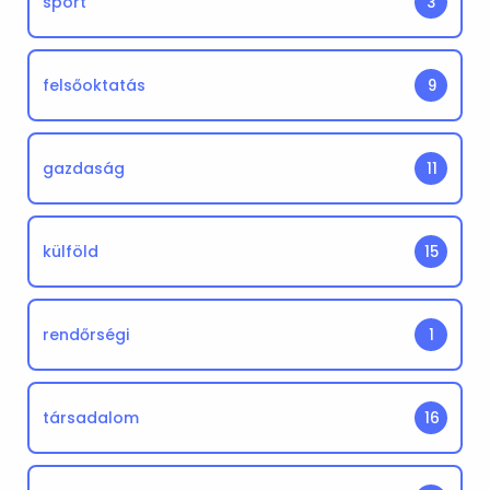
sport
3
felsőoktatás
9
gazdaság
11
külföld
15
rendőrségi
1
társadalom
16