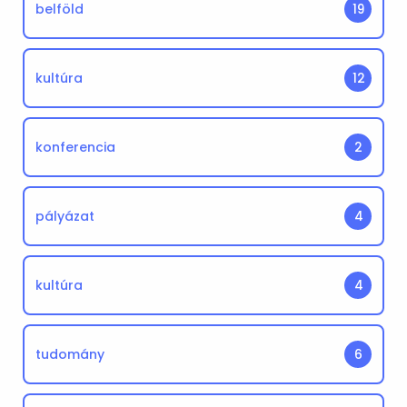
belföld
19
kultúra
12
konferencia
2
pályázat
4
kultúra
4
tudomány
6