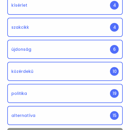
kísérlet
4
szakcikk
4
újdonság
6
közérdekű
10
politika
19
alternatíva
15