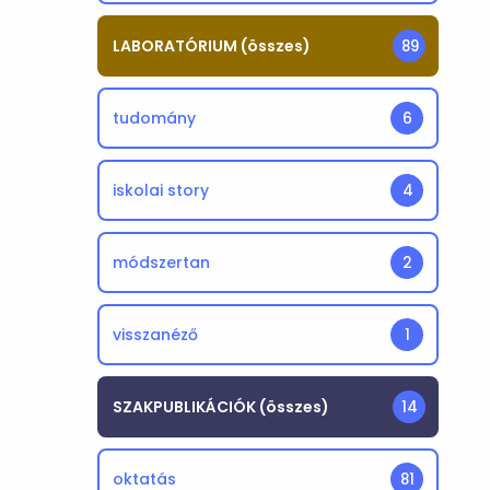
LABORATÓRIUM (összes)
89
tudomány
6
iskolai story
4
módszertan
2
visszanéző
1
SZAKPUBLIKÁCIÓK (összes)
14
oktatás
81