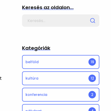
Keresés az oldalon…
Search
for
Kategóriák
belföld
19
t
kultúra
12
konferencia
2