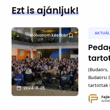
Ezt is ajánljuk!
AKTUÁLI
Elolvasom később!
Peda
tarto
(Budaörs, 
Budaörsi 
tartottak 
2024-11-05
Fejl
AUTHO