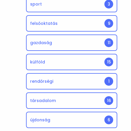
sport
3
felsőoktatás
9
gazdaság
11
külföld
15
rendőrségi
1
társadalom
16
újdonság
6