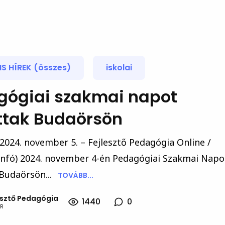
S HÍREK (összes)
iskolai
gógiai szakmai napot
ttak Budaörsön
2024. november 5. – Fejlesztő Pedagógia Online /
Infó) 2024. november 4-én Pedagógiai Szakmai Napo
Budaörsön...
TOVÁBB...
esztő Pedagógia
1440
0
R