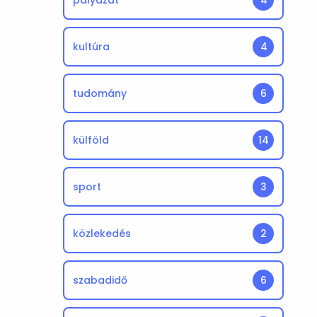
pályázat
4
kultúra
4
tudomány
6
külföld
14
sport
3
közlekedés
2
szabadidő
6