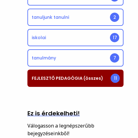
tanuljunk tanulni
2
iskolai
17
tanulmány
7
FEJLESZTŐ PEDAGÓGIA (összes)
11
Ez is érdekelheti!
Válogasson a legnépszerűbb
bejegyzéseinkből!