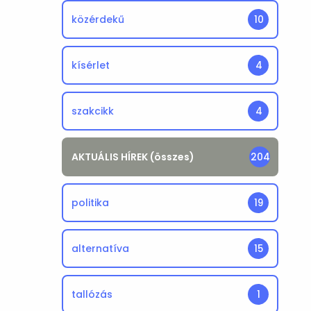
közérdekű
10
kísérlet
4
szakcikk
4
AKTUÁLIS HÍREK (összes)
204
politika
19
alternatíva
15
tallózás
1