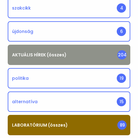
szakcikk
4
újdonság
6
AKTUÁLIS HÍREK (összes)
204
politika
19
alternatíva
15
LABORATÓRIUM (összes)
89