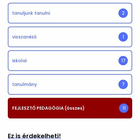
tanuljunk tanulni
2
visszanéző
1
iskolai
17
tanulmány
7
FEJLESZTŐ PEDAGÓGIA (összes)
11
Ez is érdekelheti!