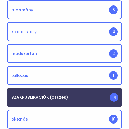
tudomány
6
iskolai story
4
módszertan
2
tallózás
1
SZAKPUBLIKÁCIÓK (összes)
14
oktatás
81