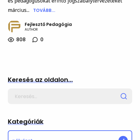
és pedagógusokat érintő jogszabálytervezeteket
március...
TOVÁBB...
Fejlesztő Pedagógia
AUTHOR
808
0
Keresés az oldalon…
Search
for
Kategóriák