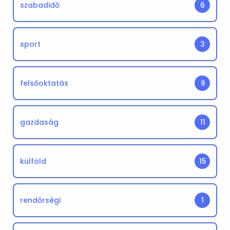
szabadidő
6
sport
3
felsőoktatás
9
gazdaság
11
külföld
15
rendőrségi
1