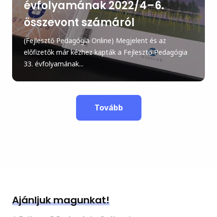
évfolyamának 2022/4–6.
összevont számáról
(Fejlesztő Pedagógia Online) Megjelent és az
előfizetők már kézhez kapták a Fejlesztő Pedagógia
33. évfolyamának...
Tovább
Ajánljuk magunkat!