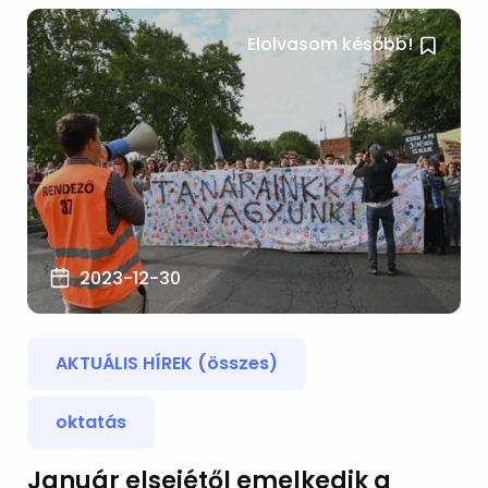
Elolvasom később!
2023-12-30
AKTUÁLIS HÍREK (összes)
oktatás
Január elsejétől emelkedik a