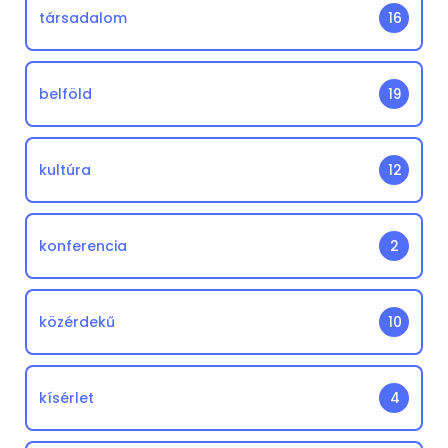
társadalom
16
belföld
19
kultúra
12
konferencia
2
közérdekű
10
kísérlet
4