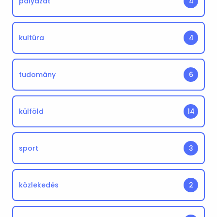
pályázat
4
kultúra
4
tudomány
6
külföld
14
sport
3
közlekedés
2