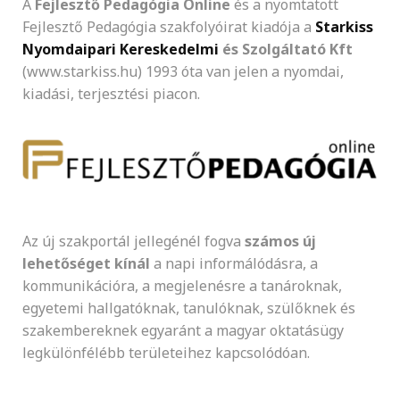
A
Fejlesztő Pedagógia Online
és a nyomtatott
Fejlesztő Pedagógia szakfolyóirat kiadója a
Starkiss
Nyomdaipari Kereskedelmi
és Szolgáltató Kft
(www.starkiss.hu) 1993 óta van jelen a nyomdai,
kiadási, terjesztési piacon.
Az új szakportál jellegénél fogva
számos új
lehetőséget kínál
a napi informálódásra, a
kommunikációra, a megjelenésre a tanároknak,
egyetemi hallgatóknak, tanulóknak, szülőknek és
szakembereknek egyaránt a magyar oktatásügy
legkülönfélébb területeihez kapcsolódóan.