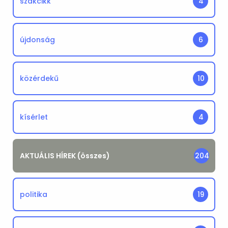
szakcikk
4
újdonság
6
közérdekű
10
kísérlet
4
AKTUÁLIS HÍREK (összes)
204
politika
19