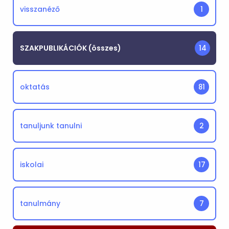
visszanéző
1
SZAKPUBLIKÁCIÓK (összes)
14
oktatás
81
tanuljunk tanulni
2
iskolai
17
tanulmány
7