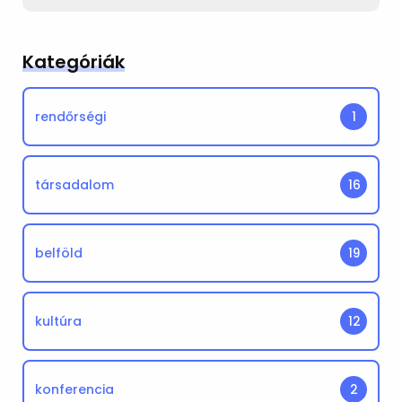
Kategóriák
rendőrségi
1
társadalom
16
belföld
19
kultúra
12
konferencia
2