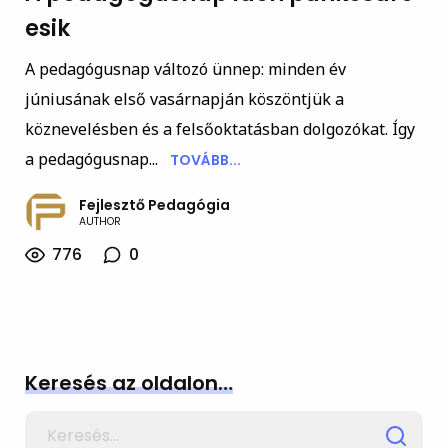
esik
A pedagógusnap változó ünnep: minden év
júniusának első vasárnapján köszöntjük a
köznevelésben és a felsőoktatásban dolgozókat. Így
a pedagógusnap...
TOVÁBB...
Fejlesztő Pedagógia
AUTHOR
776
0
Keresés az oldalon…
Search
for