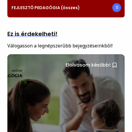
FEJLESZTŐ PEDAGÓGIA (összes)
11
Ez is érdekelheti!
Válogasson a legnépszerűbb bejegyzéseinkből!
Elolvasom később!