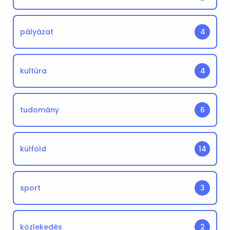
pályázat
4
kultúra
4
tudomány
6
külföld
14
sport
3
közlekedés
2