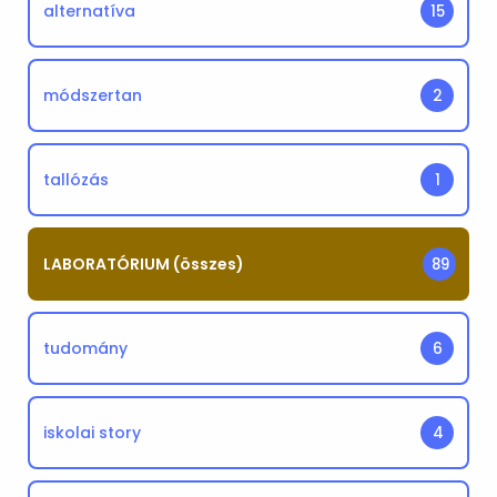
alternatíva
15
módszertan
2
tallózás
1
LABORATÓRIUM (összes)
89
tudomány
6
iskolai story
4