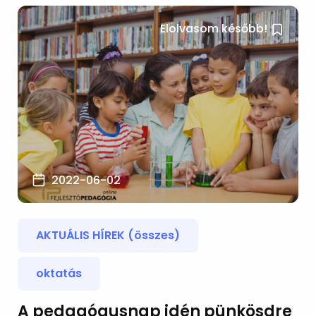
Elolvasom később!
2022-06-02
AKTUÁLIS HÍREK (összes)
oktatás
A pedagógusnap idén pünkösdre