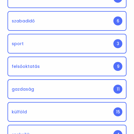
szabadidő
6
sport
3
felsőoktatás
9
gazdaság
11
külföld
15