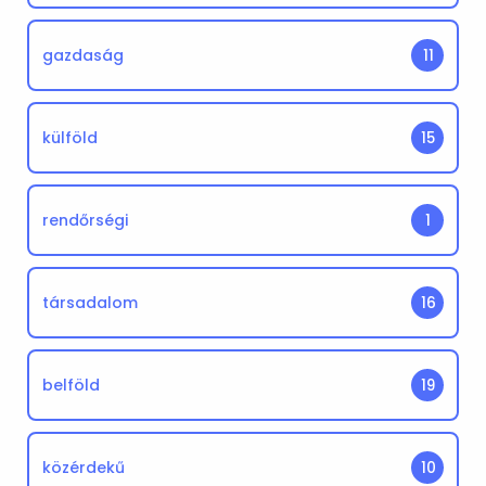
gazdaság
11
külföld
15
rendőrségi
1
társadalom
16
belföld
19
közérdekű
10