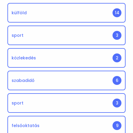
külföld
14
sport
3
közlekedés
2
szabadidő
6
sport
3
felsőoktatás
9