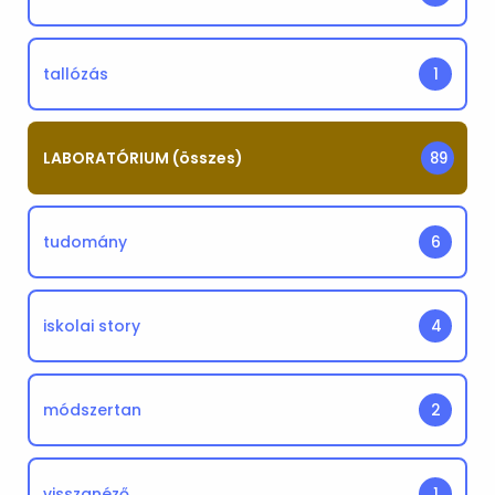
tallózás
1
LABORATÓRIUM (összes)
89
tudomány
6
iskolai story
4
módszertan
2
visszanéző
1