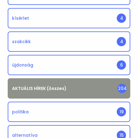
kísérlet
4
szakcikk
4
újdonság
6
AKTUÁLIS HÍREK (összes)
204
politika
19
alternatíva
15