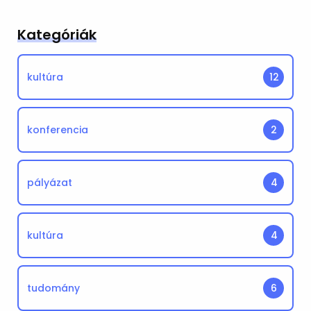
Kategóriák
kultúra
12
konferencia
2
pályázat
4
kultúra
4
tudomány
6