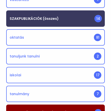
SZAKPUBLIKÁCIÓK (összes)
14
oktatás
81
tanuljunk tanulni
2
iskolai
17
tanulmány
7