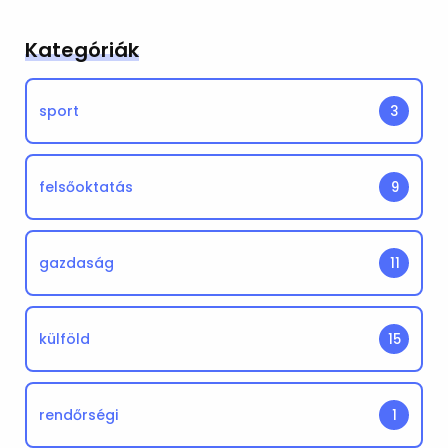
Kategóriák
sport
3
felsőoktatás
9
gazdaság
11
külföld
15
rendőrségi
1