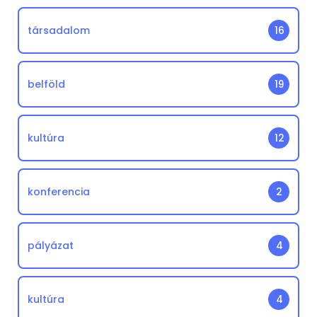
társadalom
16
belföld
19
kultúra
12
konferencia
2
pályázat
4
kultúra
4