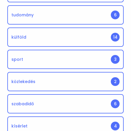
tudomány
6
külföld
14
sport
3
közlekedés
2
szabadidő
6
kísérlet
4