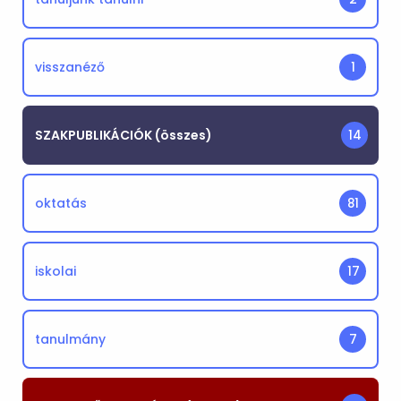
visszanéző
1
SZAKPUBLIKÁCIÓK (összes)
14
oktatás
81
iskolai
17
tanulmány
7