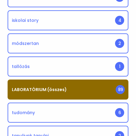
iskolai story
4
módszertan
2
tallózás
1
LABORATÓRIUM (összes)
89
tudomány
6
tanuljunk tanulni
2