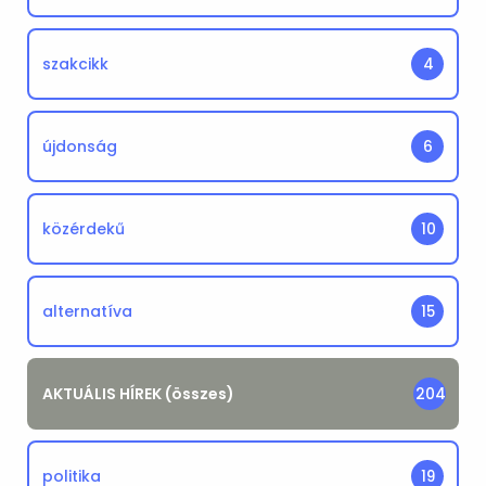
szakcikk
4
újdonság
6
közérdekű
10
alternatíva
15
AKTUÁLIS HÍREK (összes)
204
politika
19