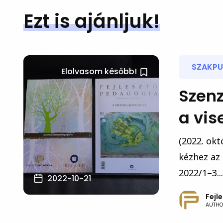
Ezt is ajánljuk!
SZAKPU
Elolvasom később!
Szenz
a vis
(2022. okt
kézhez az 
2022/1–3...
2022-10-21
Fejl
AUTHO