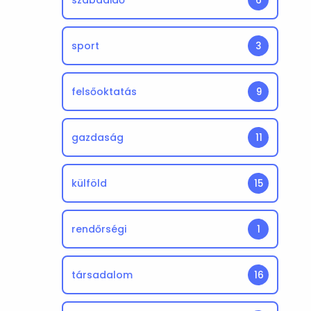
szabadidő
6
sport
3
felsőoktatás
9
gazdaság
11
külföld
15
rendőrségi
1
társadalom
16