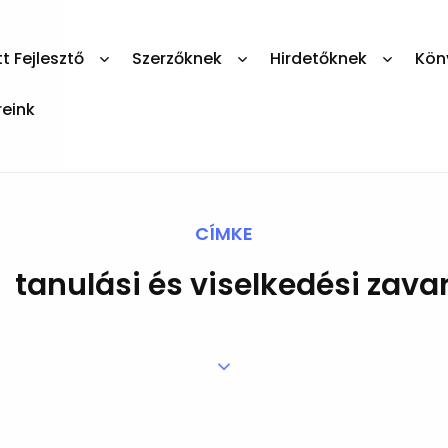
 Fejlesztő
Szerzőknek
Hirdetőknek
Kön
reink
CÍMKE
tanulási és viselkedési zava