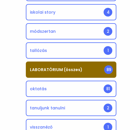
iskolai story
4
módszertan
2
tallózás
1
LABORATÓRIUM (összes)
89
oktatás
81
tanuljunk tanulni
2
visszanéző
1