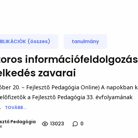
BLIKÁCIÓK (összes)
tanulmány
oros információfeldolgozás
elkedés zavarai
óber 20. – Fejlesztő Pedagógia Online) A napokban 
előfizetők a Fejlesztő Pedagógia 33. évfolyamának
.
TOVÁBB...
esztő Pedagógia
13023
0
R