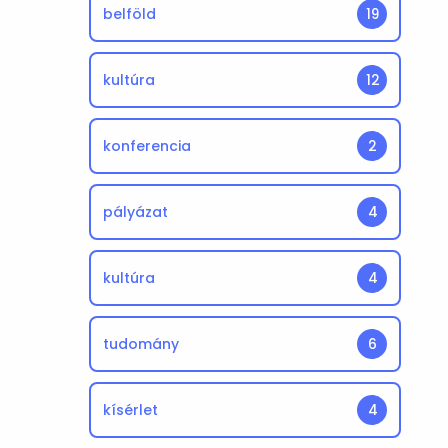
belföld
19
kultúra
12
konferencia
2
pályázat
4
kultúra
4
tudomány
6
kísérlet
4