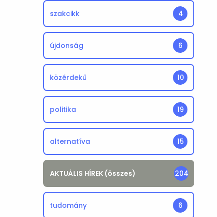
szakcikk
4
újdonság
6
közérdekű
10
politika
19
alternatíva
15
AKTUÁLIS HÍREK (összes)
204
tudomány
6