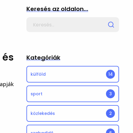
Keresés az oldalon…
Search
for
 és
Kategóriák
külföld
14
kapják
sport
3
közlekedés
2