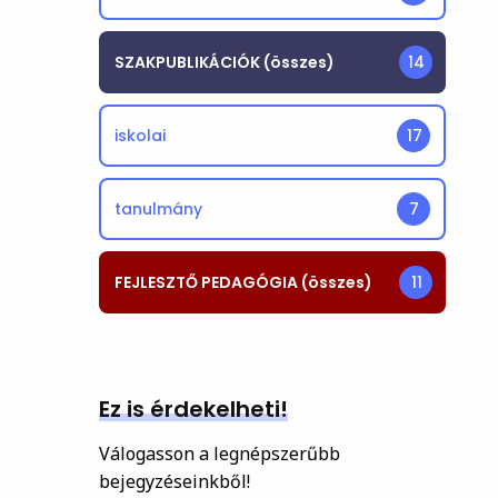
SZAKPUBLIKÁCIÓK (összes)
14
iskolai
17
tanulmány
7
FEJLESZTŐ PEDAGÓGIA (összes)
11
Ez is érdekelheti!
Válogasson a legnépszerűbb
bejegyzéseinkből!