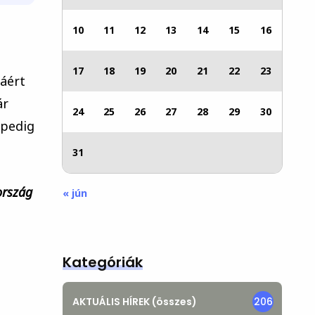
10
11
12
13
14
15
16
17
18
19
20
21
22
23
sáért
ár
24
25
26
27
28
29
30
 pedig
31
ország
« jún
Kategóriák
AKTUÁLIS HÍREK (összes)
206