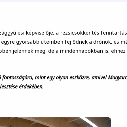
zággyűlési képviselője, a rezsicsökkentés fenntartá
t, egyre gyorsabb ütemben fejlődnek a drónok, és m
pben jelennek meg, de a mindennapokban is, ehhez
ió fontosságára, mint egy olyan eszközre, amivel Magyar
jlesztése érdekében.