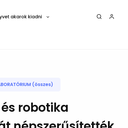
yvet akarok kiadni
ABORATÓRIUM (összes)
 és robotika
át népszerűsítették