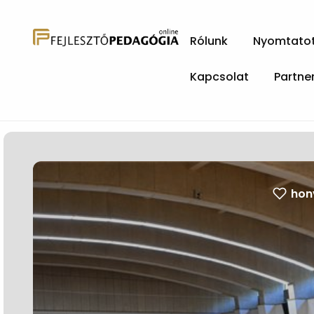
Rólunk
Nyomtatott
Kapcsolat
Partne
hon