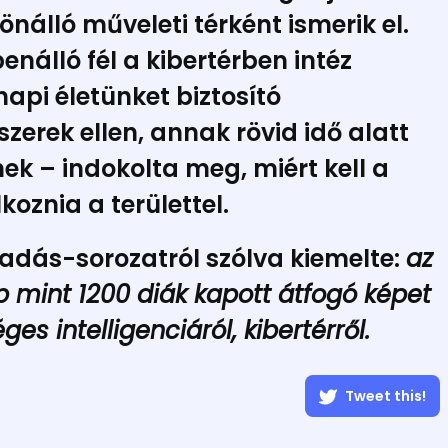
nálló műveleti térként ismerik el.
nálló fél a kibertérben intéz
pi életünket biztosító
zerek ellen, annak rövid idő alatt
ek – indokolta meg, miért kell a
oznia a területtel.
adás-sorozatról szólva kiemelte:
az
b mint 1200 diák kapott átfogó képet
es intelligenciáról, kibertérről.
Tweet this!