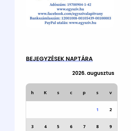
BEJEGYZÉSEK NAPTÁRA
2026. augusztus
h
K
s
c
p
s
v
1
2
3
4
5
6
7
8
9