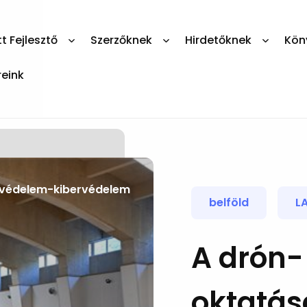
 Fejlesztő
Szerzőknek
Hirdetőknek
Kön
reink
védelem-kibervédelem
belföld
L
A drón-
oktatás