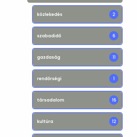
közlekedés
2
szabadidő
6
gazdaság
11
rendőrségi
1
társadalom
16
kultúra
12