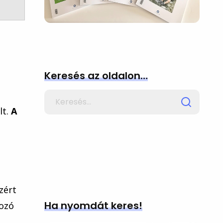
Keresés az oldalon…
Search
for
lt.
A
zért
Ha nyomdát keres!
kozó