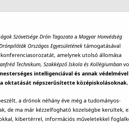
ágok Szövetsége Drón Tagozata
a
Magyar Honvédség
Drónpilóták Országos Egyesületének
támogatásával
konferenciasorozatát, amelynek utolsó állomása
nfréd Technikum, Szakképző Iskola és Kollégiumban
vo
 mesterséges intelligenciával és annak védelmével
ika oktatását népszerűsítette középiskolásoknak.
eszélt, a drónok néhány éve még a tudományos-
tak, de ma már kézzelfogható közelségbe kerültek, e
kkal, kibertérrel, információs műveletekkel foglal