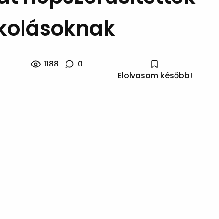
kolásoknak
1188
0
Elolvasom később!