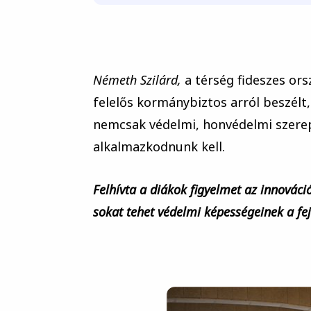
Németh Szilárd,
a térség fideszes ors
felelős kormánybiztos arról beszél
nemcsak védelmi, honvédelmi szere
alkalmazkodnunk kell.
Felhívta a diákok figyelmet az innovác
sokat tehet védelmi képességeinek a fe