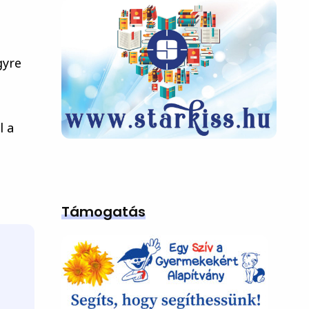
gyre
l a
Támogatás