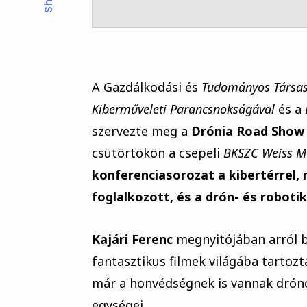
A Gazdálkodási és
Tudományos Társas
Kiberműveleti Parancsnokságával
és a
szervezte meg a
Drónia Road Show
csütörtökön a csepeli
BKSZC Weiss Ma
konferenciasorozat a kibertérrel,
foglalkozott, és a drón- és robot
Kajári Ferenc
megnyitójában arról b
fantasztikus filmek világába tartoz
már a honvédségnek is vannak dróno
egységei.