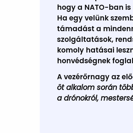
hogy a NATO-ban is ö
Ha egy velünk szembe
támadást a mindenna
szolgáltatások, rends
komoly hatásai leszn
honvédségnek foglalk
A vezérőrnagy az elő
öt alkalom során töb
a drónokról, mesterség