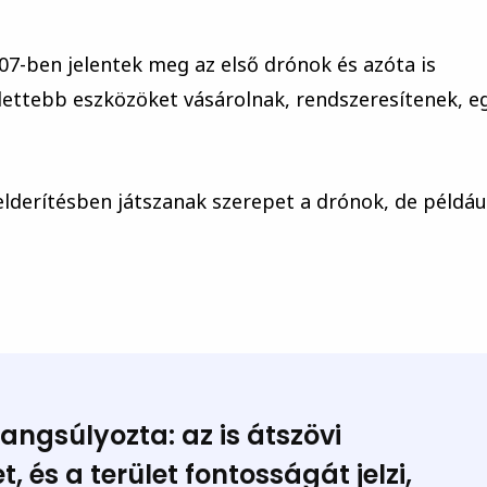
-ben jelentek meg az első drónok és azóta is
lettebb eszközöket vásárolnak, rendszeresítenek, e
derítésben játszanak szerepet a drónok, de példáu
 hangsúlyozta:
az is átszövi
 és a terület fontosságát jelzi,