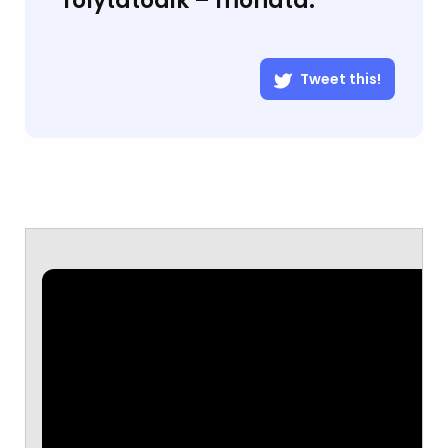
folytatódik
– mondta.
Tweet this!