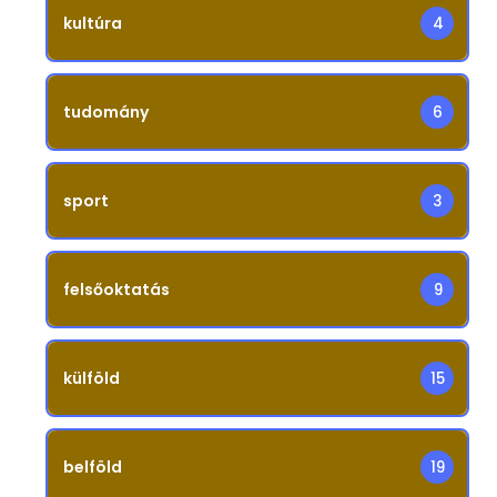
kultúra
4
tudomány
6
sport
3
felsőoktatás
9
külföld
15
belföld
19