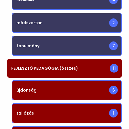
módszertan
2
tanulmány
7
FEJLESZTŐ PEDAGÓGIA (összes)
11
újdonság
6
tallózás
1