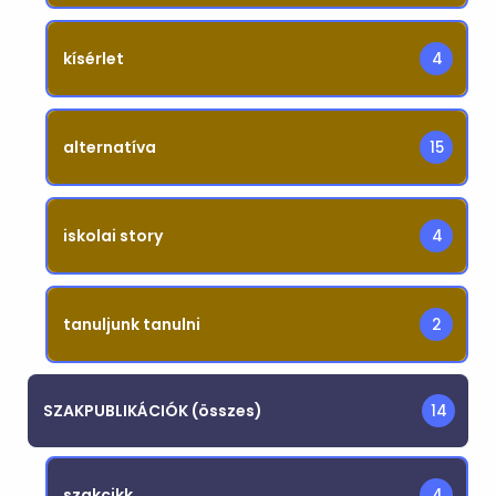
kísérlet
4
alternatíva
15
iskolai story
4
tanuljunk tanulni
2
SZAKPUBLIKÁCIÓK (összes)
14
szakcikk
4