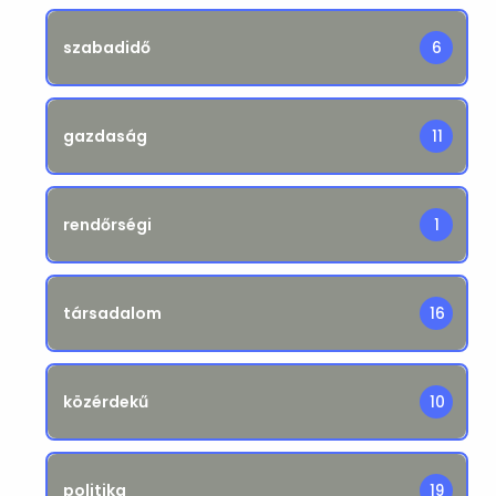
szabadidő
6
gazdaság
11
rendőrségi
1
társadalom
16
közérdekű
10
politika
19