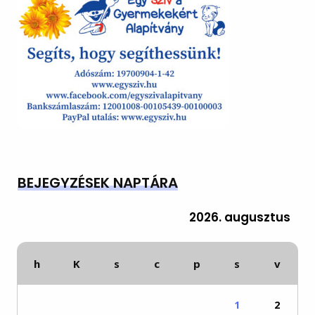
BEJEGYZÉSEK NAPTÁRA
2026. augusztus
h
K
s
c
p
s
v
1
2