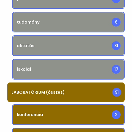
tudomány
6
oktatás
81
iskolai
17
LABORATÓRIUM (összes)
91
konferencia
2