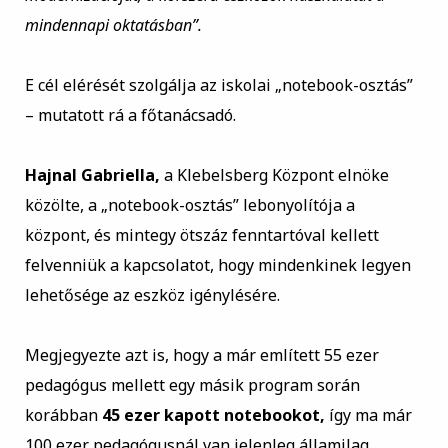
mindennapi oktatásban”.
E cél elérését szolgálja az iskolai „notebook-osztás”
– mutatott rá a főtanácsadó.
Hajnal Gabriella,
a Klebelsberg Központ elnöke
közölte, a „notebook-osztás” lebonyolítója a
központ, és mintegy ötszáz fenntartóval kellett
felvenniük a kapcsolatot, hogy mindenkinek legyen
lehetősége az eszköz igénylésére.
Megjegyezte azt is, hogy a már említett 55 ezer
pedagógus mellett egy másik program során
korábban
45 ezer kapott notebookot,
így ma már
100 ezer pedagógusnál van jelenleg államilag