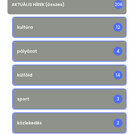
AKTUÁLIS HÍREK (összes)
206
kultúra
12
pályázat
4
külföld
14
sport
3
közlekedés
2