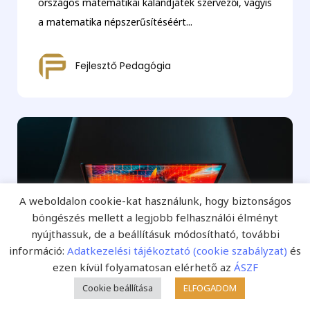
országos matematikai kalandjáték szervezői, vagyis
a matematika népszerűsítéséért...
Fejlesztő Pedagógia
A weboldalon cookie-kat használunk, hogy biztonságos
böngészés mellett a legjobb felhasználói élményt
nyújthassuk, de a beállításuk módosítható, további
információ:
Adatkezelési tájékoztató (cookie szabályzat)
és
ezen kívül folyamatosan elérhető az
ÁSZF
Cookie beállítása
ELFOGADOM
A következő napokban 140 ezer