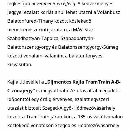
legkésőbb
november 5-én éjfélig.
A kedvezményes
jeggyel ezalatt korlátlanul lehet utazni a Volánbusz
Balatonfüred-Tihany között közlekedő
menetrendszerinti járatain, a MÁV-Start
Szabadbattyán-Tapolca, Szabadbattyán-
Balatonszentgyörgy és Balatonszentgyörgy-Sümeg
közötti vonalain, valamint a balatonfenyvesi
kisvasúton.
Kajla útlevéllel a
„Díjmentes Kajla TramTrain A-B-
C zónajegy”
is megváltható. Az utas által megadott
időponttól egy óráig érvényes, ezalatt egyszeri
utazást biztosít Szeged-Algyő-Hódmezővásárhely
között a TramTrain járatokon, a 135-ös vasútvonalon
közlekedő vonatokon Szeged és Hódmezővásárhely