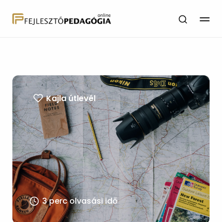
Kajla útlevél
3 perc olvasási idő