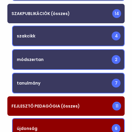
SZAKPUBLIKÁCIÓK (összes)
14
szakcikk
4
módszertan
2
tanulmány
7
FEJLESZTŐ PEDAGÓGIA (összes)
11
újdonság
6