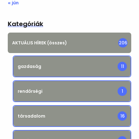
« jún
Kategóriák
AKTUÁLIS HÍREK (összes)
206
gazdaság
11
rendőrségi
1
társadalom
16