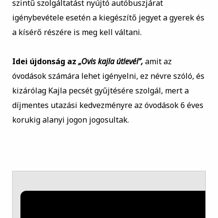
szintű szolgáltatást nyújtó autóbuszjárat
igénybevétele esetén a kiegészítő jegyet a gyerek és
a kísérő részére is meg kell váltani.
Idei újdonság az
„Ovis kajla útlevél”,
amit az
óvodások számára lehet igényelni, ez névre szóló, és
kizárólag Kajla pecsét gyűjtésére szolgál, mert a
díjmentes utazási kedvezményre az óvodások 6 éves
korukig alanyi jogon jogosultak.