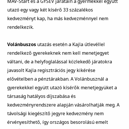
MÁV-Start és a GYSEV járatain a gyermekkel együtt
utazó egy vagy két kísérő 33 százalékos
kedvezményt kap, ha más kedvezménnyel nem
rendelkezik.
Volánbuszos
utazás esetén a Kajla útlevéllel
rendelkező gyerekeknek nem kell menetjegyet
váltani, de a helyfoglalással közlekedő járatokra
javasolt Kajla regisztrációs jegy kikérése
elővételben a pénztárakban. A Volánbusznál a
gyerekekkel együtt utazó kísérők menetjegyüket a
társaság hatályos díjszabása és
kedvezményrendszere alapján vásárolhatják meg. A
távolsági kiegészítő jegyre kedvezmény nem
érvényesíthető, így országos besorolású emelt