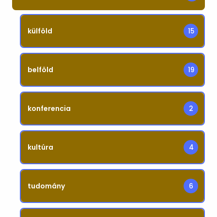
külföld
15
belföld
19
konferencia
2
kultúra
4
tudomány
6