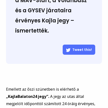
a MÁV-Start, a Volánbusz
és a GYSEV járataira
érvényes Kajla jegy –
ismertették.
Tweet this!
Emellett az őszi szünetben is elérhető a
„KajlaBalaton24 jegy”.
A jegy az utas által
megjelölt időponttól számított 24 óráig érvényes,