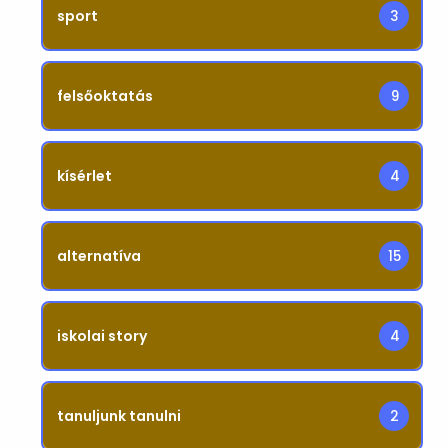
sport
3
felsőoktatás
9
kísérlet
4
alternatíva
15
iskolai story
4
tanuljunk tanulni
2