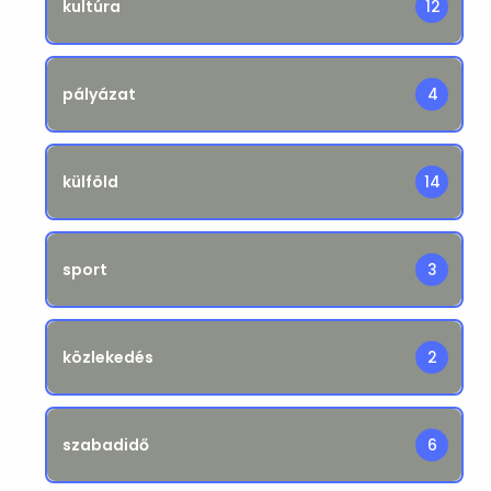
kultúra
12
pályázat
4
külföld
14
sport
3
közlekedés
2
szabadidő
6