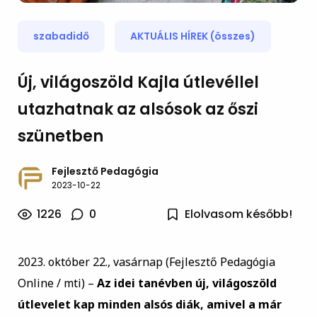
szabadidő
AKTUÁLIS HÍREK (összes)
Új, világoszöld Kajla útlevéllel
utazhatnak az alsósok az őszi
szünetben
Fejlesztő Pedagógia
2023-10-22
1226
0
Elolvasom később!
2023. október 22., vasárnap (Fejlesztő Pedagógia
Online / mti) –
Az idei tanévben új, világoszöld
útlevelet kap minden alsós diák, amivel a már