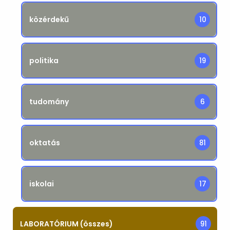
közérdekű
10
politika
19
tudomány
6
oktatás
81
iskolai
17
LABORATÓRIUM (összes)
91