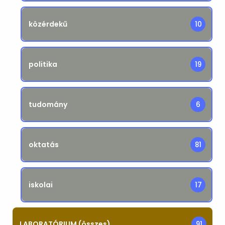
közérdekű
10
politika
19
tudomány
6
oktatás
81
iskolai
17
LABORATÓRIUM (összes)
91