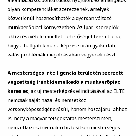
alkalmazásközpontú tudást nyújtson, és a hallgatók
olyan kompetenciákat szerezzenek, amelyek
közvetlenül hasznosíthatók a gyorsan változó
munkaerőpiaci környezetben. Az ipari szereplők
aktív részvétele emellett lehetőséget teremt arra,
hogy a hallgatók már a képzés során gyakorlati,
valós problémák megoldásában vegyenek részt.
A mesterséges intelligencia területén szerzett
végzettség iránt kiemelkedő a munkaerőpiaci
kereslet;
az új mesterképzés elindításával az ELTE
nemcsak saját hazai és nemzetközi
versenyképességét erősíti, hanem hozzájárul ahhoz
is, hogy a magyar felsőoktatás mesterszinten,
nemzetközi színvonalon biztosítson mesterséges