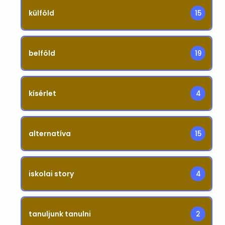
külföld
15
belföld
19
kísérlet
4
alternatíva
15
iskolai story
4
tanuljunk tanulni
2