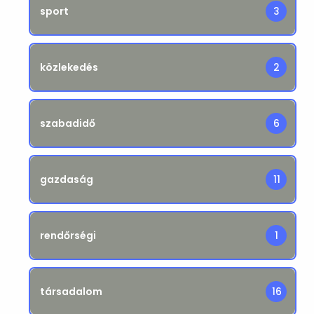
sport
3
közlekedés
2
szabadidő
6
gazdaság
11
rendőrségi
1
társadalom
16