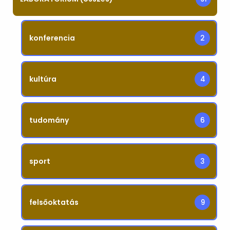
konferencia
2
kultúra
4
tudomány
6
sport
3
felsőoktatás
9