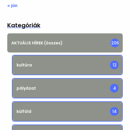
« jún
Kategóriák
AKTUÁLIS HÍREK (összes)
206
kultúra
12
pályázat
4
külföld
14