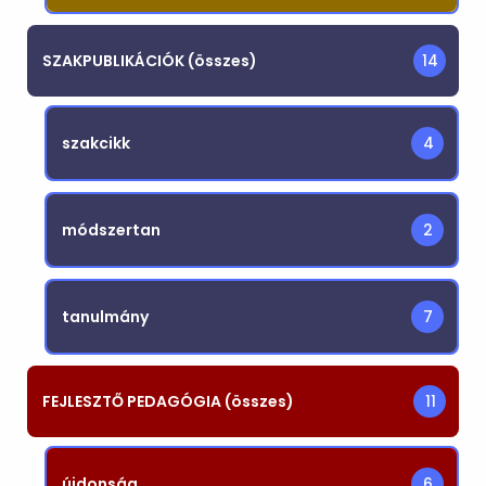
SZAKPUBLIKÁCIÓK (összes)
14
szakcikk
4
módszertan
2
tanulmány
7
FEJLESZTŐ PEDAGÓGIA (összes)
11
újdonság
6