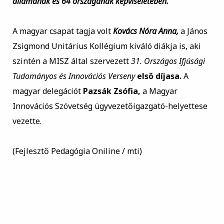
államának és 64 országának képviseletében.
A magyar csapat tagja volt
Kovács Nóra Anna,
a János
Zsigmond Unitárius Kollégium kiváló diákja is, aki
szintén a MISZ által szervezett
31. Országos Ifjúsági
Tudományos és Innovációs Verseny
első díjasa.
A
magyar delegációt
Pazsák Zsófia,
a Magyar
Innovációs Szövetség ügyvezetőigazgató-helyettese
vezette.
(Fejlesztő Pedagógia Oniline / mti)