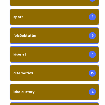
sport
3
felsőoktatás
9
kísérlet
4
alternatíva
15
iskolai story
4