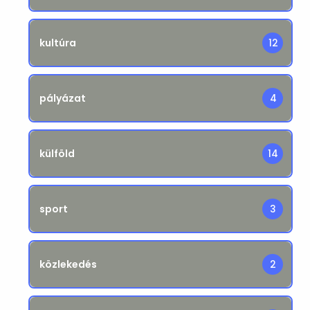
kultúra
12
pályázat
4
külföld
14
sport
3
közlekedés
2