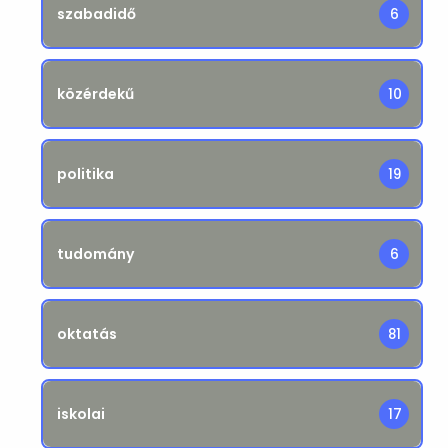
szabadidő
6
közérdekű
10
politika
19
tudomány
6
oktatás
81
iskolai
17