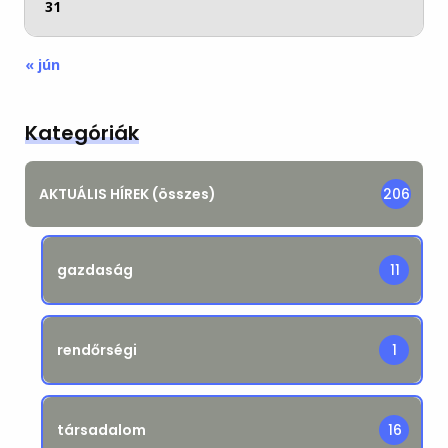
31
« jún
Kategóriák
AKTUÁLIS HÍREK (összes)
206
gazdaság
11
rendőrségi
1
társadalom
16