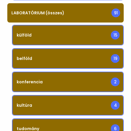
LABORATÓRIUM (összes)
91
külföld
15
belföld
19
konferencia
2
kultúra
4
tudomány
6