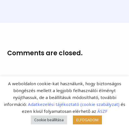
Comments are closed.
A weboldalon cookie-kat használunk, hogy biztonságos
böngészés mellett a legjobb felhasználói élményt
nyújthassuk, de a beállításuk módosítható, további
információ:
Adatkezelési tájékoztató (cookie szabályzat)
és
ezen kívül folyamatosan elérhető az
ÁSZF
Népszerű témák
Cookie beállítása
ELFOGADOM