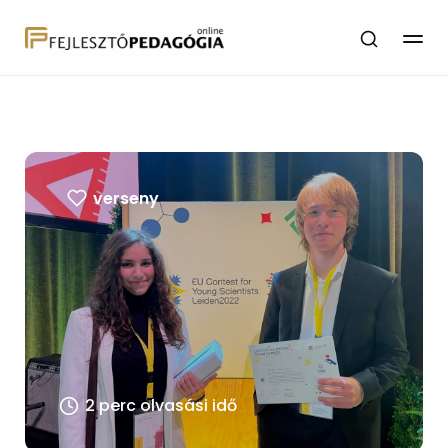
verseny
2 perc olvasási idő