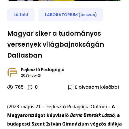
külföld
LABORATÓRIUM (összes)
Magyar siker a tudományos
versenyek világbajnokságán
Dallasban
Fejlesztő Pedagógia
2023-05-21
765
0
Elolvasom később!
(2023. május 21. – Fejlesztő Pedagógia Online) –
A
Magyarországot képviselő
Barna Benedek László,
a
budapesti Szent István Gimnázium végzős diákja