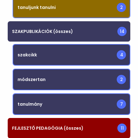
tanuljunk tanulni
2
SZAKPUBLIKÁCIÓK (összes)
14
szakcikk
4
módszertan
2
tanulmány
7
FEJLESZTŐ PEDAGÓGIA (összes)
11