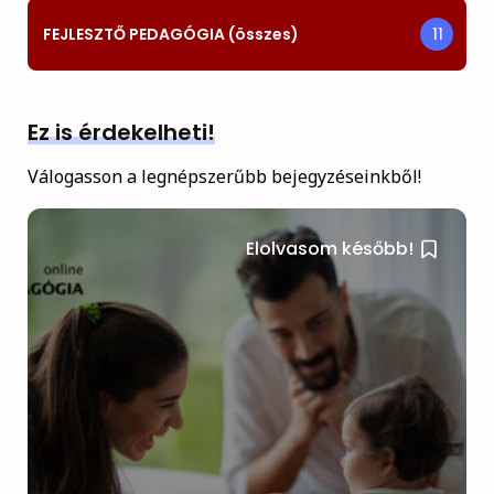
FEJLESZTŐ PEDAGÓGIA (összes)
11
Ez is érdekelheti!
Válogasson a legnépszerűbb bejegyzéseinkből!
Elolvasom később!