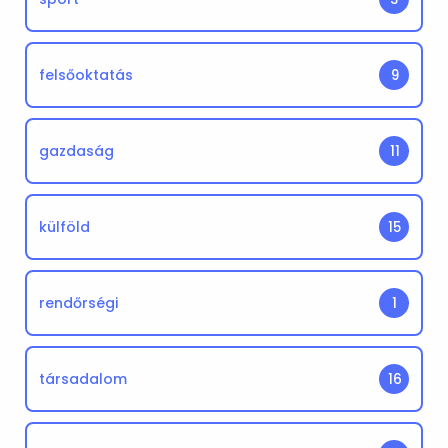
felsőoktatás
9
gazdaság
11
külföld
15
rendőrségi
1
társadalom
16