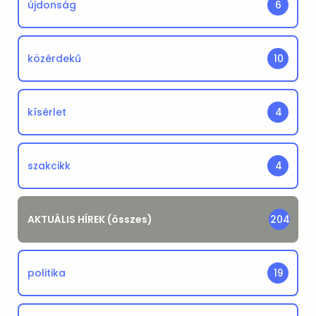
újdonság
6
közérdekű
10
kísérlet
4
szakcikk
4
AKTUÁLIS HÍREK (összes)
204
politika
19