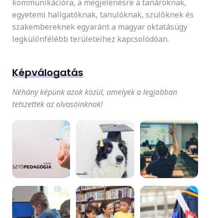
kommunikációra, a megjelenésre a tanároknak,
egyetemi hallgatóknak, tanulóknak, szülőknek és
szakembereknek egyaránt a magyar oktatásügy
legkülönfélébb területeihez kapcsolódóan.
Képválogatás
Néhány képünk azok közül, amelyek a legjobban
tetszettek az olvasóinknak!