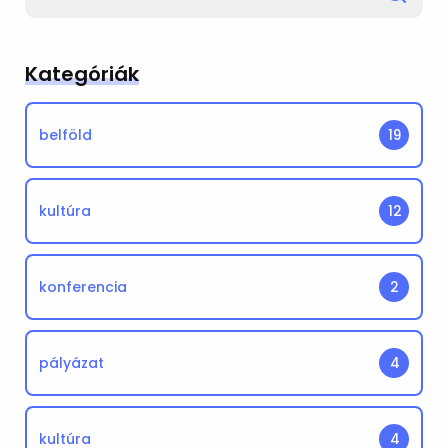
for
Kategóriák
belföld
19
kultúra
12
konferencia
2
pályázat
4
kultúra
4