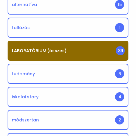
alternatíva
15
tallózás
1
LABORATÓRIUM (összes)
89
tudomány
6
iskolai story
4
módszertan
2