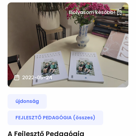
Elolvasom később!
2022-05-24
újdonság
FEJLESZTŐ PEDAGÓGIA (összes)
A Fejlesztő Pedagógia