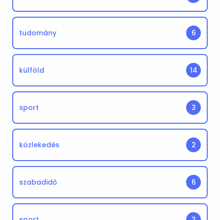
tudomány
6
külföld
14
sport
3
közlekedés
2
szabadidő
6
sport
3