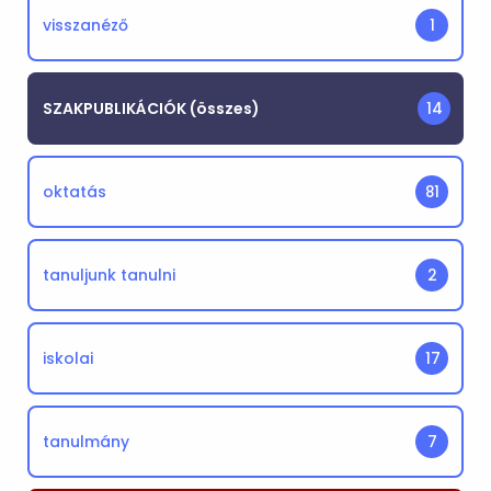
visszanéző
1
SZAKPUBLIKÁCIÓK (összes)
14
oktatás
81
tanuljunk tanulni
2
iskolai
17
tanulmány
7