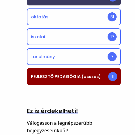
oktatás
81
iskolai
17
tanulmány
7
FEJLESZTŐ PEDAGÓGIA (összes)
11
Ez is érdekelheti!
Válogasson a legnépszerűbb
bejegyzéseinkből!