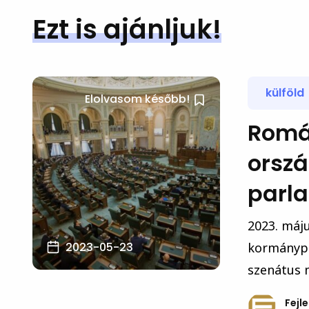
Ezt is ajánljuk!
külföld
Elolvasom később!
Romá
orszá
parl
2023. máju
2023-05-23
kormánypá
szenátus m
Fejl