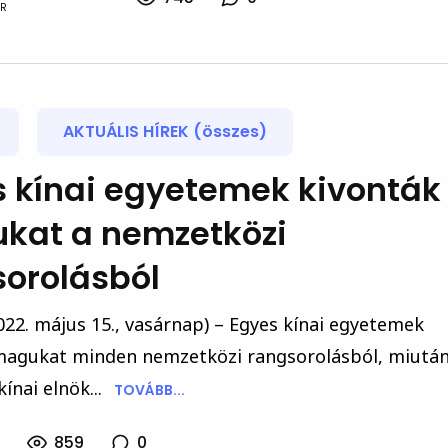
R
AKTUÁLIS HÍREK (összes)
 kínai egyetemek kivonták
kat a nemzetközi
orolásból
022. május 15., vasárnap) – Egyes kínai egyetemek
magukat minden nemzetközi rangsorolásból, miután
ínai elnök...
TOVÁBB...
859
0