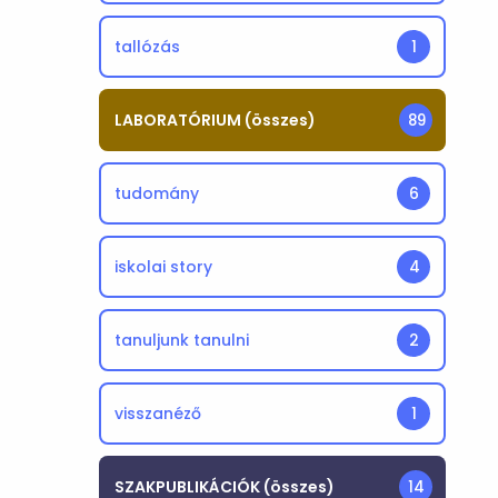
tallózás
1
LABORATÓRIUM (összes)
89
tudomány
6
iskolai story
4
tanuljunk tanulni
2
visszanéző
1
SZAKPUBLIKÁCIÓK (összes)
14