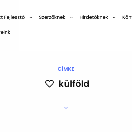
 Fejlesztő
Szerzőknek
Hirdetőknek
Kön
reink
CÍMKE
külföld