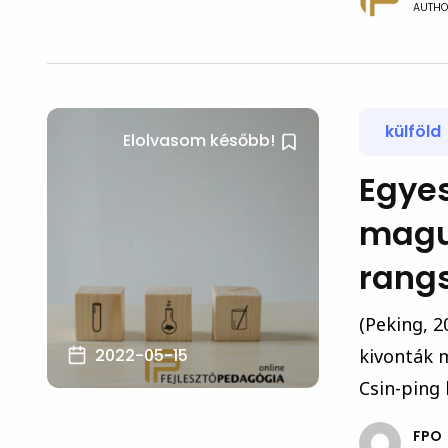
AUTHO
külföld
Elolvasom később!
Egyes
magu
rangs
(Peking, 2
2022-05-15
kivonták 
Csin-ping k
FPO