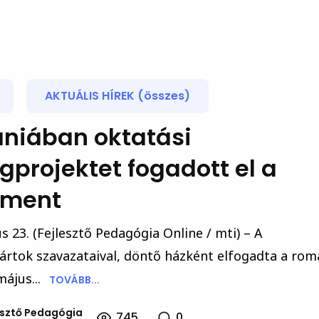
AKTUÁLIS HÍREK (összes)
niában oktatási
gprojektet fogadott el a
ament
s 23. (Fejlesztő Pedagógia Online / mti) – A
rtok szavazataival, döntő házként elfogadta a rom
ájus...
TOVÁBB...
esztő Pedagógia
745
0