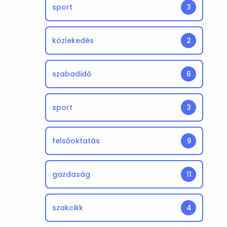
sport
3
közlekedés
2
szabadidő
6
sport
3
felsőoktatás
9
gazdaság
11
szakcikk
4