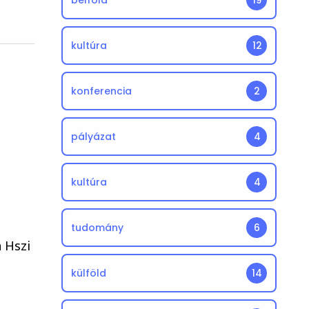
belföld
19
kultúra
12
konferencia
2
pályázat
4
kultúra
4
tudomány
6
 Hszi
külföld
14