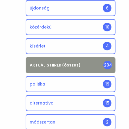
újdonság
6
közérdekű
10
kísérlet
4
AKTUÁLIS HÍREK (összes)
204
politika
19
alternatíva
15
módszertan
2