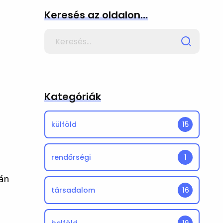
Keresés az oldalon…
Search
for
Kategóriák
külföld
15
rendőrségi
1
án
társadalom
16