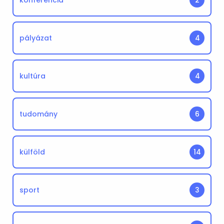
konferencia
2
pályázat
4
kultúra
4
tudomány
6
külföld
14
sport
3