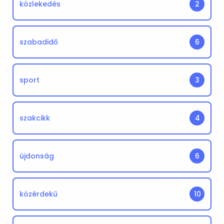
közlekedés
2
szabadidő
6
sport
3
szakcikk
4
újdonság
6
közérdekű
10