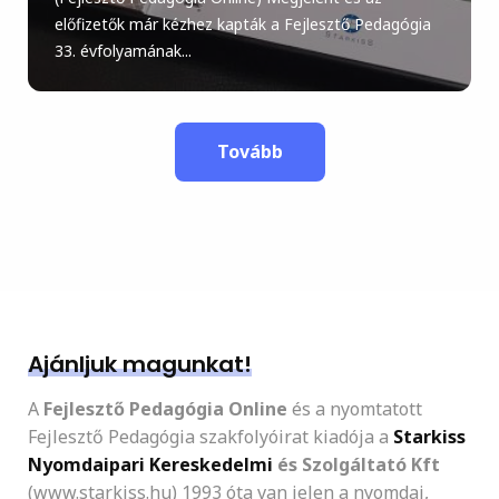
előfizetők már kézhez kapták a Fejlesztő Pedagógia
33. évfolyamának...
Tovább
Ajánljuk magunkat!
A
Fejlesztő Pedagógia Online
és a nyomtatott
Fejlesztő Pedagógia szakfolyóirat kiadója a
Starkiss
Nyomdaipari Kereskedelmi
és Szolgáltató Kft
(www.starkiss.hu) 1993 óta van jelen a nyomdai,