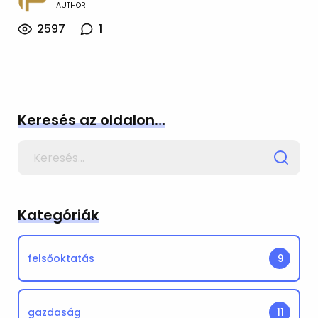
AUTHOR
2597
1
Keresés az oldalon…
Search
for
Kategóriák
felsőoktatás
9
gazdaság
11