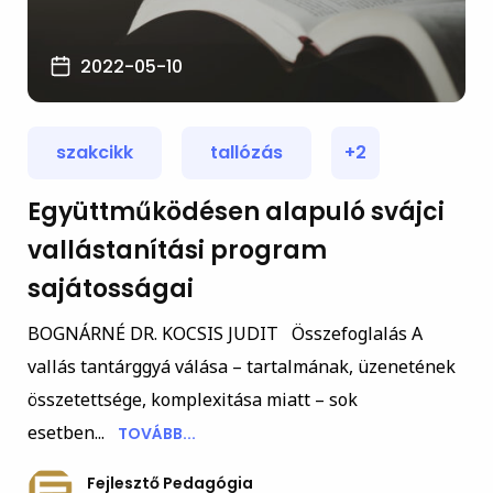
2022-05-10
szakcikk
tallózás
+2
Együttműködésen alapuló svájci
vallástanítási program
sajátosságai
BOGNÁRNÉ DR. KOCSIS JUDIT Összefoglalás A
vallás tantárggyá válása – tartalmának, üzenetének
összetettsége, komplexitása miatt – sok
esetben...
TOVÁBB...
Fejlesztő Pedagógia