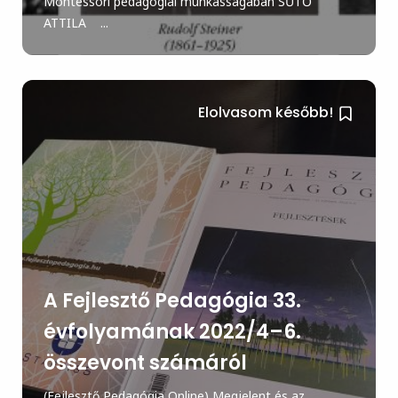
Montessori pedagógiai munkásságában SŰTŐ
ATTILA ...
Elolvasom később!
A Fejlesztő Pedagógia 33.
évfolyamának 2022/4–6.
összevont számáról
(Fejlesztő Pedagógia Online) Megjelent és az