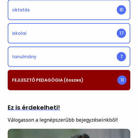
oktatás
81
iskolai
17
tanulmány
7
FEJLESZTŐ PEDAGÓGIA (összes)
11
Ez is érdekelheti!
Válogasson a legnépszerűbb bejegyzéseinkből!