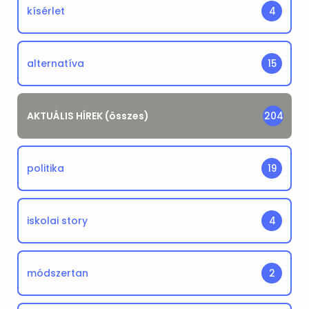
kísérlet
4
alternatíva
15
AKTUÁLIS HÍREK (összes)
204
politika
19
iskolai story
4
módszertan
2