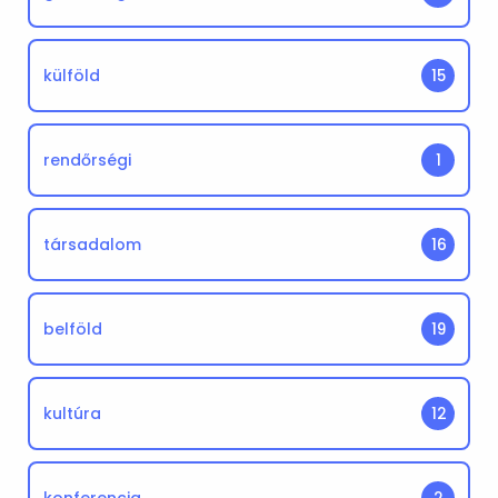
külföld
15
rendőrségi
1
társadalom
16
belföld
19
kultúra
12