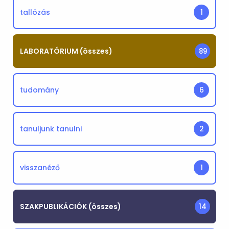
tallózás
1
LABORATÓRIUM (összes)
89
tudomány
6
tanuljunk tanulni
2
visszanéző
1
SZAKPUBLIKÁCIÓK (összes)
14