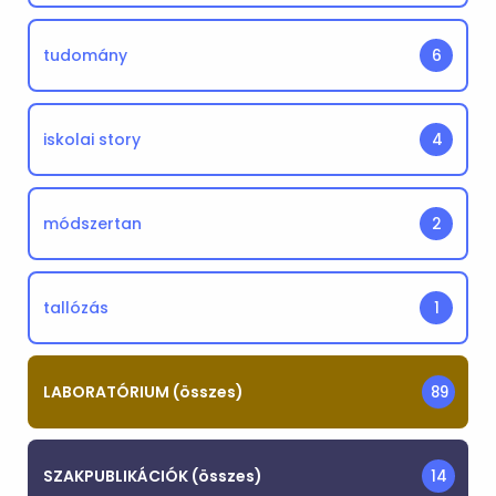
tudomány
6
iskolai story
4
módszertan
2
tallózás
1
LABORATÓRIUM (összes)
89
SZAKPUBLIKÁCIÓK (összes)
14