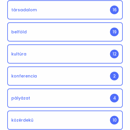
társadalom
16
belföld
19
kultúra
12
konferencia
2
pályázat
4
közérdekű
10