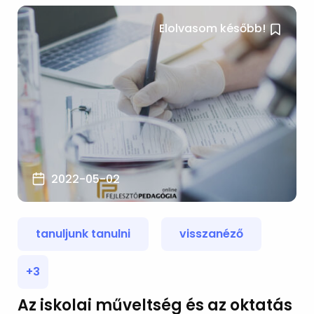
Elolvasom később!
2022-05-02
tanuljunk tanulni
visszanéző
+3
Az iskolai műveltség és az oktatás