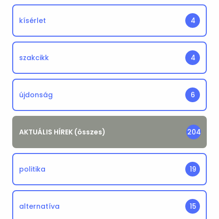
kísérlet
4
szakcikk
4
újdonság
6
AKTUÁLIS HÍREK (összes)
204
politika
19
alternatíva
15