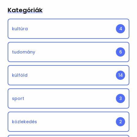
Kategóriák
kultúra
4
tudomány
6
külföld
14
sport
3
közlekedés
2