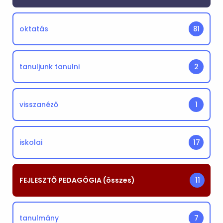
oktatás
81
tanuljunk tanulni
2
visszanéző
1
iskolai
17
FEJLESZTŐ PEDAGÓGIA (összes)
11
tanulmány
7