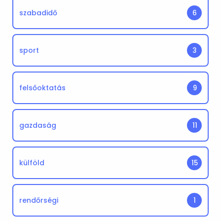
szabadidő
6
sport
3
felsőoktatás
9
gazdaság
11
külföld
15
rendőrségi
1