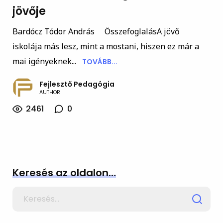
jövője
Bardócz Tódor András ÖsszefoglalásA jövő
iskolája más lesz, mint a mostani, hiszen ez már a
mai igényeknek...
TOVÁBB...
Fejlesztő Pedagógia
AUTHOR
2461
0
Keresés az oldalon…
Search
for