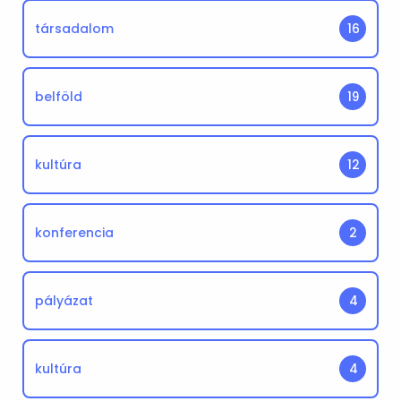
társadalom
16
belföld
19
kultúra
12
konferencia
2
pályázat
4
kultúra
4