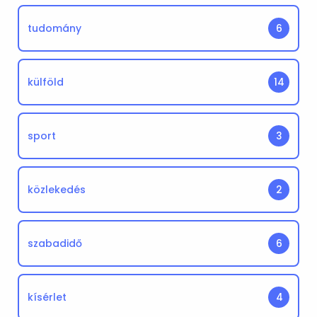
tudomány
6
külföld
14
sport
3
közlekedés
2
szabadidő
6
kísérlet
4