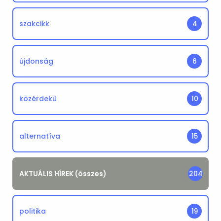
szakcikk
4
újdonság
6
közérdekű
10
alternatíva
15
AKTUÁLIS HÍREK (összes)
204
politika
19