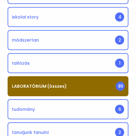
iskolai story
4
módszertan
2
tallózás
1
LABORATÓRIUM (összes)
89
tudomány
6
tanuljunk tanulni
2