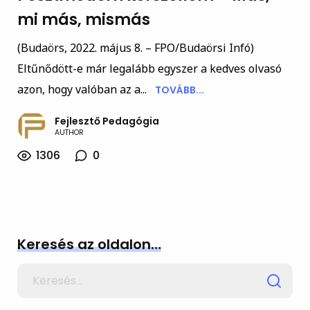
mi más, mismás
(Budaörs, 2022. május 8. – FPO/Budaörsi Infó)
Eltűnődött-e már legalább egyszer a kedves olvasó
azon, hogy valóban az a...
TOVÁBB...
Fejlesztő Pedagógia
AUTHOR
1306
0
Keresés az oldalon…
Search
for