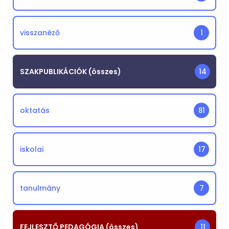
visszanéző
1
SZAKPUBLIKÁCIÓK (összes)
14
oktatás
81
iskolai
17
tanulmány
7
FEJLESZTŐ PEDAGÓGIA (összes)
11