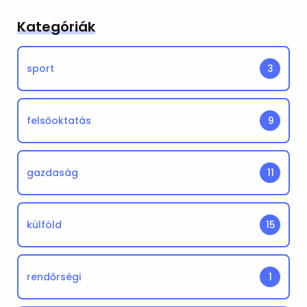
Kategóriák
sport
3
felsőoktatás
9
gazdaság
11
külföld
15
rendőrségi
1