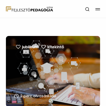
jubileum
kitekintő
2 perc olvasási idő