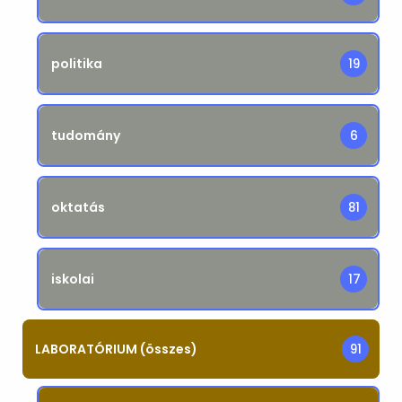
politika
19
tudomány
6
oktatás
81
iskolai
17
LABORATÓRIUM (összes)
91