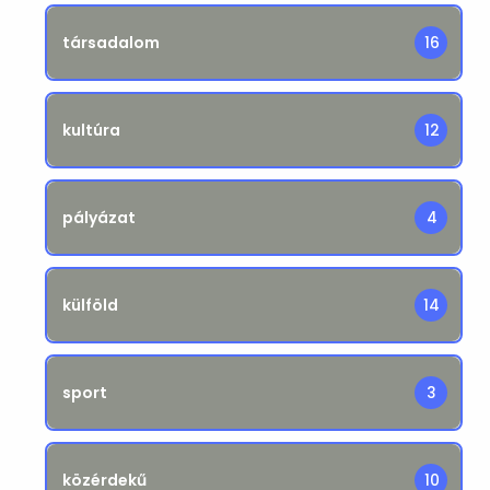
társadalom
16
kultúra
12
pályázat
4
külföld
14
sport
3
közérdekű
10