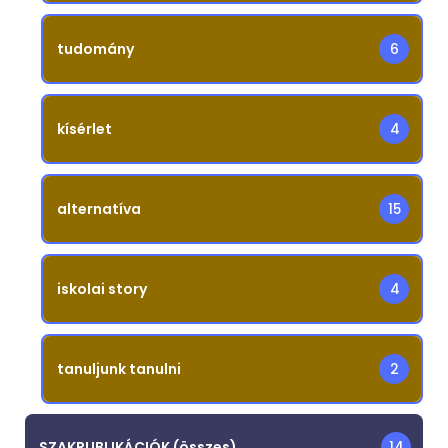
tudomány
6
kísérlet
4
alternatíva
15
iskolai story
4
tanuljunk tanulni
2
SZAKPUBLIKÁCIÓK (összes)
14