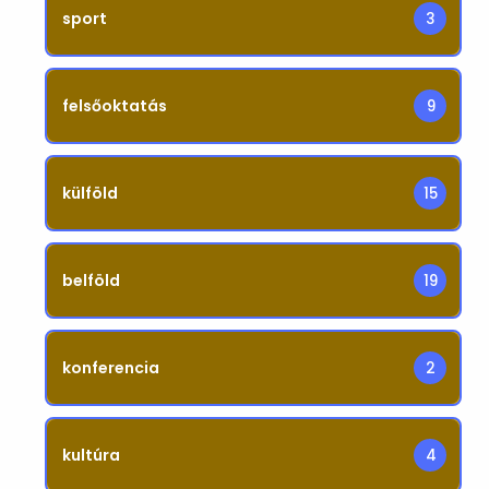
sport
3
felsőoktatás
9
külföld
15
belföld
19
konferencia
2
kultúra
4