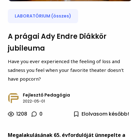
LABORATÓRIUM (összes)
A prágai Ady Endre Diákkör
jubileuma
Have you ever experienced the feeling of loss and
sadness you feel when your favorite theater doesn't
have popcorn?
Fejlesztő Pedagógia
2022-05-01
1208
0
Elolvasom később!
Megalakulásának 65. évfordulóját ünnepelte a