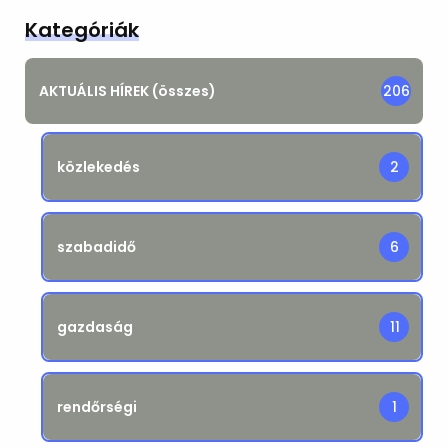
Kategóriák
AKTUÁLIS HÍREK (összes)
206
közlekedés
2
szabadidő
6
gazdaság
11
rendőrségi
1