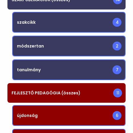
szakcikk
4
módszertan
2
tanulmány
7
FEJLESZTŐ PEDAGÓGIA (összes)
11
újdonság
6