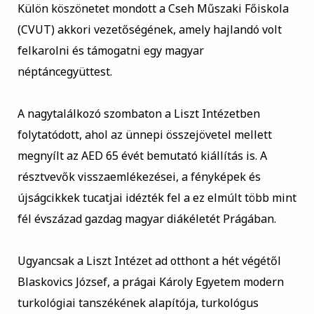
Külön köszönetet mondott a Cseh Műszaki Főiskola
(CVUT) akkori vezetőségének, amely hajlandó volt
felkarolni és támogatni egy magyar
néptáncegyüttest.
A nagytalálkozó szombaton a Liszt Intézetben
folytatódott, ahol az ünnepi összejövetel mellett
megnyílt az AED 65 évét bemutató kiállítás is. A
résztvevők visszaemlékezései, a fényképek és
újságcikkek tucatjai idézték fel a ez elmúlt több mint
fél évszázad gazdag magyar diákéletét Prágában.
Ugyancsak a Liszt Intézet ad otthont a hét végétől
Blaskovics József, a prágai Károly Egyetem modern
turkológiai tanszékének alapítója, turkológus