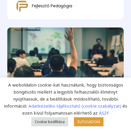
Fejlesztő Pedagógia
A weboldalon cookie-kat használunk, hogy biztonságos
böngészés mellett a legjobb felhasználói élményt
nyújthassuk, de a beállításuk módosítható, további
OH: a vizsgák előtt és alatt is óvni
információ:
Adatkezelési tájékoztató (cookie szabályzat)
és
kell az érettségi feladatlapok
ezen kívül folyamatosan elérhető az
ÁSZF
tartalmát
Cookie beállítása
ELFOGADOM