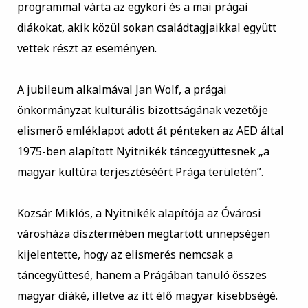
programmal várta az egykori és a mai prágai
diákokat, akik közül sokan családtagjaikkal együtt
vettek részt az eseményen.
A jubileum alkalmával Jan Wolf, a prágai
önkormányzat kulturális bizottságának vezetője
elismerő emléklapot adott át pénteken az AED által
1975-ben alapított Nyitnikék táncegyüttesnek „a
magyar kultúra terjesztéséért Prága területén”.
Kozsár Miklós, a Nyitnikék alapítója az Óvárosi
városháza dísztermében megtartott ünnepségen
kijelentette, hogy az elismerés nemcsak a
táncegyüttesé, hanem a Prágában tanuló összes
magyar diáké, illetve az itt élő magyar kisebbségé.